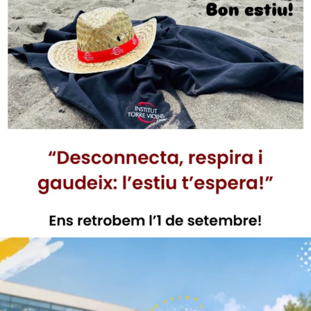
10
0
instorrevicens
Estem preparant un setembre ple d’energia!
...
Jul. 30
17
1