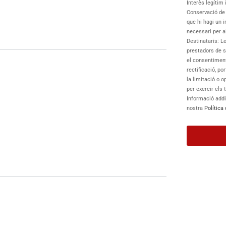
Interès legítim
Conservació de 
que hi hagi un 
necessari per a
Destinataris: L
prestadors de se
el consentimen
rectificació, po
la limitació o 
per exercir els
Informació addi
nostra
Política 