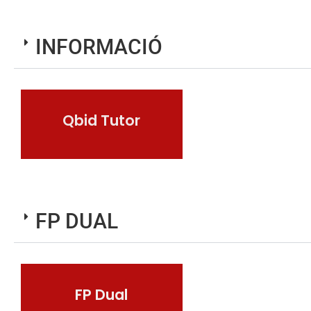
INFORMACIÓ
Qbid Tutor
Accedir a Qbid
Tutor
FP DUAL
FP Dual