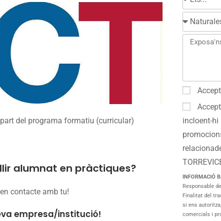
Accept
Accept
part del programa formatiu (curricular)
incloent-hi
promocions
relacionad
TORREVIC
llir alumnat en pràctiques?
INFORMACIÓ B
Responsable d
 en contacte amb tu!
Finalitat del tr
si ens autoritz
eva empresa/institució!
comercials i pr