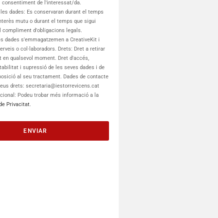
 i consentiment de l'interessat/da.
les dades: Es conservaran durant el temps
interès mutu o durant el temps que sigui
l compliment d'obligacions legals.
es dades s'emmagatzemen a ​CreativeKit i
rveis o col·laboradors. Drets: Dret a retirar
t en qualsevol moment. Dret d'accés,
rtabilitat i supressió de les seves dades i de
oposició al seu tractament. Dades de contacte
 teus drets: secretaria@iestorrevicens.cat
cional: Podeu trobar més informació a la
de Privacitat
.
ENVIAR