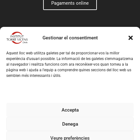
Pagaments online
Gestionar el consentiment
Aquest lloc web utilitza galetes per tal de proporcionar-vos la millor
experiència d’usuari possible. La informació de les galetes s’emmagatzema
al navegador i realitza funcions com ara reconèixer-vos quan torneu a la
pàgina web i ajuda a l'equip a comprendre quines seccions del lloc web us
semblen més interessants i útils.
© 2026 Institut Torre Vicens – Web creada per
Romeu
Prenafeta
Avís legal
Política de privacitat
Política de cookies
Accepta
Condicions generals de contractació
Registre d’Activitats de Tractament
Denega
Veure preferències