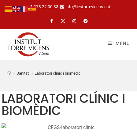
973 22 00 33
info@iestorrevicens.cat
MENÚ
>
Sanitat
>
Laboratori clínic i biomèdic
LABORATORI CLÍNIC I
BIOMÈDIC