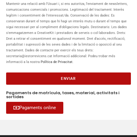
Mantenir una relació amb l'Usuari i, si ens autoritza, l'enviament de newsletters,
comunicacions comercials i promocions. Legitimació del tractament: Interès
legítim i consentiment de l'interessat/da. Conservació de les dades: Es
conservaran durant el temps que hi hagi un interès mutu o durant el temps que
sigui necessari per al compliment d'obligacions legals. Destinataris: Les dades
s'emmagatzemen a ​CreativeKit i prestadors de serveis o col·laboradors. Drets:
Dret a retirar el consentiment en qualsevol moment. Dret d'accés, rectificació,
portabilitat i supressió de les seves dades i de la limitació o oposició al seu
tractament. Dades de contacte per exercir els teus drets:
secretaria@iestorrevicens.cat Informació addicional: Podeu trobar més
informació a la nostra
Política de Privacitat
.
ENVIAR
Pagaments de matrícula, taxes, material, activitats i
sortides
Pagaments online