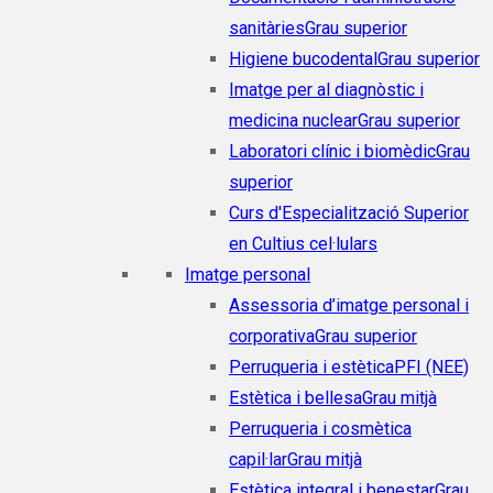
sanitàries
Grau superior
Higiene bucodental
Grau superior
Imatge per al diagnòstic i
medicina nuclear
Grau superior
Laboratori clínic i biomèdic
Grau
superior
Curs d'Especialització Superior
en Cultius cel·lulars
Imatge personal
Assessoria d’imatge personal i
corporativa
Grau superior
Perruqueria i estètica
PFI (NEE)
Estètica i bellesa
Grau mitjà
Perruqueria i cosmètica
capil·lar
Grau mitjà
Estètica integral i benestar
Grau