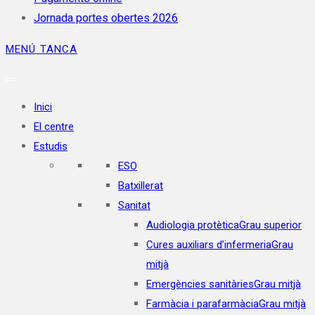
Jornada portes obertes 2026
MENÚ
TANCA
Inici
El centre
Estudis
ESO
Batxillerat
Sanitat
Audiologia protètica
Grau superior
Cures auxiliars d’infermeria
Grau
mitjà
Emergències sanitàries
Grau mitjà
Farmàcia i parafarmàcia
Grau mitjà