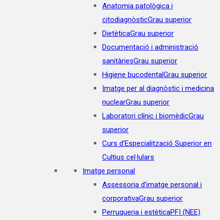
Anatomia patològica i
citodiagnòstic
Grau superior
Dietètica
Grau superior
Documentació i administració
sanitàries
Grau superior
Higiene bucodental
Grau superior
Imatge per al diagnòstic i medicina
nuclear
Grau superior
Laboratori clínic i biomèdic
Grau
superior
Curs d'Especialització Superior en
Cultius cel·lulars
Imatge personal
Assessoria d’imatge personal i
corporativa
Grau superior
Perruqueria i estètica
PFI (NEE)