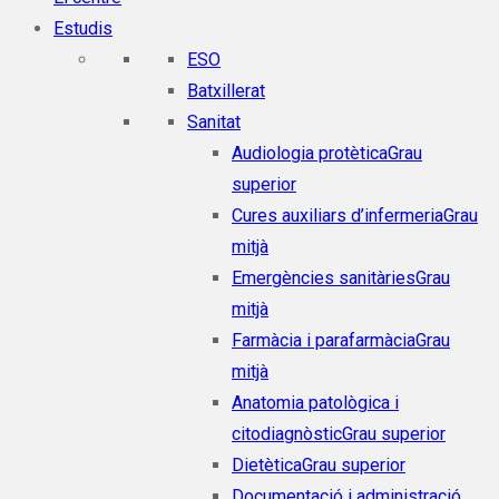
Estudis
ESO
Batxillerat
Sanitat
Audiologia protètica
Grau
superior
Cures auxiliars d’infermeria
Grau
mitjà
Emergències sanitàries
Grau
mitjà
Farmàcia i parafarmàcia
Grau
mitjà
Anatomia patològica i
citodiagnòstic
Grau superior
Dietètica
Grau superior
Documentació i administració