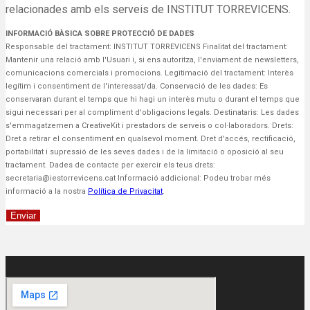
relacionades amb els serveis de INSTITUT TORREVICENS.
INFORMACIÓ BÀSICA SOBRE PROTECCIÓ DE DADES
Responsable del tractament: INSTITUT TORREVICENS Finalitat del tractament:
Mantenir una relació amb l'Usuari i, si ens autoritza, l'enviament de newsletters,
comunicacions comercials i promocions. Legitimació del tractament: Interès
legítim i consentiment de l'interessat/da. Conservació de les dades: Es
conservaran durant el temps que hi hagi un interès mutu o durant el temps que
sigui necessari per al compliment d'obligacions legals. Destinataris: Les dades
s'emmagatzemen a ​CreativeKit i prestadors de serveis o col·laboradors. Drets:
Dret a retirar el consentiment en qualsevol moment. Dret d'accés, rectificació,
portabilitat i supressió de les seves dades i de la limitació o oposició al seu
tractament. Dades de contacte per exercir els teus drets:
secretaria@iestorrevicens.cat Informació addicional: Podeu trobar més
informació a la nostra
Política de Privacitat
.
Enviar