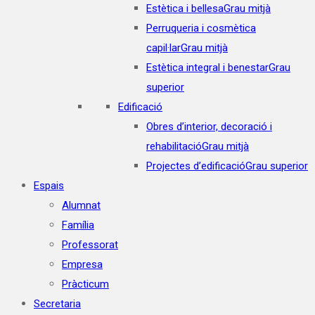
Estètica i bellesa
Grau mitjà
Perruqueria i cosmètica
capil·lar
Grau mitjà
Estètica integral i benestar
Grau
superior
Edificació
Obres d’interior, decoració i
rehabilitació
Grau mitjà
Projectes d’edificació
Grau superior
Espais
Alumnat
Família
Professorat
Empresa
Pràcticum
Secretaria