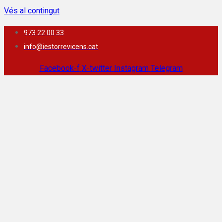
Vés al contingut
973 22 00 33
info@iestorrevicens.cat
Facebook-f
X-twitter
Instagram
Telegram