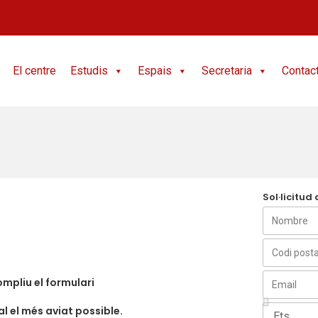
El centre
Estudis
Espais
Secretaria
Contac
Sol·licitud
 ompliu el formulari
l el més aviat possible.