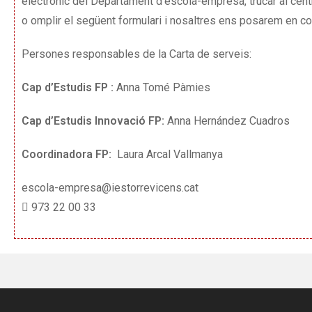
electrònic del Departament d’escola-empresa, trucar al ce
o omplir el següent formulari i nosaltres ens posarem en co
Persones responsables de la Carta de serveis:
Cap d’Estudis FP :
Anna
Tomé Pàmies
Cap d’Estudis Innovació FP:
Anna Hernández Cuadros
Coordinadora FP:
Laura Arcal Vallmanya
escola-empresa@iestorrevicens.cat
973 22 00 33