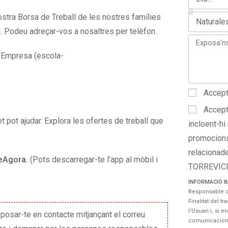
nostra Borsa de Treball de les nostres famílies
il. Podeu adreçar-vos a nosaltres per telèfon.
 Empresa (escola-
Accept
Accept
t pot ajudar. Explora les ofertes de treball que
incloent-hi
promocions
relacionad
eAgora.
(Pots descarregar-te l’app al mòbil i
TORREVIC
INFORMACIÓ B
Responsable d
Finalitat del 
l'Usuari i, si 
posar-te en contacte mitjançant el correu
comunicacions