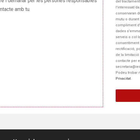
ntre i demanar per les persones responsables
del tractament
l'interessat/d
ntacte amb tu.
conservaran du
mutu o durant 
compliment d'o
dades s'emmaga
serveis o col·l
consentiment 
rectificació, p
de la limitaci
contacte per ex
secretaria@ies
Podeu trobar 
Privacitat
.