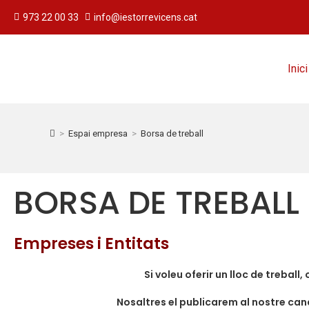
973 22 00 33
info@iestorrevicens.cat
Inici
>
Espai empresa
>
Borsa de treball
BORSA DE TREBALL
Empreses i Entitats
Si voleu oferir un lloc de treball,
Nosaltres el publicarem al nostre cana