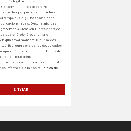
: Interès legítim i consentiment de
a. Conservació de les dades: Es
rant el temps que hi hagi un interès
el temps que sigui necessari per al
bligacions legals. Destinataris: Les
tzemen a ​CreativeKit i prestadors de
aboradors. Drets: Dret a retirar el
en qualsevol moment. Dret d'accés,
ortabilitat i supressió de les seves dades i
ó o oposició al seu tractament. Dades de
ercir els teus drets:
torrevicens.cat Informació addicional:
més informació a la nostra
Política de
ENVIAR