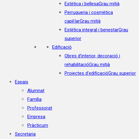
Estètica i bellesa
Grau mitjà
Perruqueria i cosmètica
capil·lar
Grau mitjà
Estètica integral i benestar
Grau
superior
Edificació
Obres d’interior, decoració i
rehabilitació
Grau mitjà
Projectes d’edificació
Grau superior
Espais
Alumnat
Família
Professorat
Empresa
Pràcticum
Secretaria