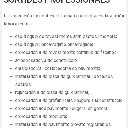
La superació d’aquest cicle formatiu permet accedir al
món
laboral
com a:
cap d’equip de revestiments amb pastes i morters;
cap d’equip i encarregat o encarregada;
col·locador/a de revestiments continus de façanes;
arrebossador/a de construcció;
enrajolador/a i col·locador/a de paviments;
instal·lador/a de placa de guix laminat i de falsos
sostres;
rejuntador/a de placa de guix laminat;
col·locador/a de prefabricats lleugers a la construcció;
col·locador/ade paviments lleugers, en general;
col·locador/a de moqueta;
instal·lador/a de paviments elevats registrables;