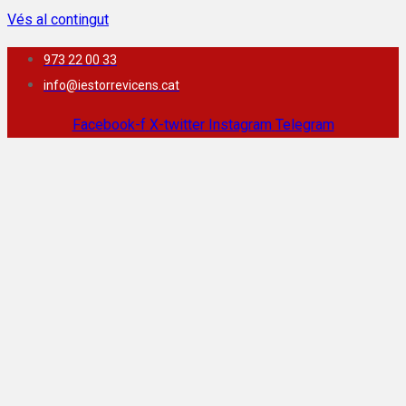
Vés al contingut
973 22 00 33
info@iestorrevicens.cat
Facebook-f
X-twitter
Instagram
Telegram