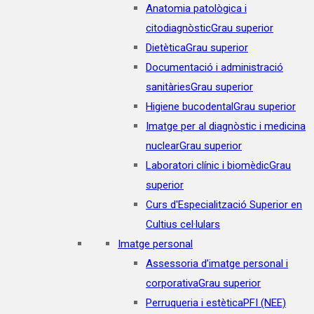
Anatomia patològica i
citodiagnòstic
Grau superior
Dietètica
Grau superior
Documentació i administració
sanitàries
Grau superior
Higiene bucodental
Grau superior
Imatge per al diagnòstic i medicina
nuclear
Grau superior
Laboratori clínic i biomèdic
Grau
superior
Curs d'Especialització Superior en
Cultius cel·lulars
Imatge personal
Assessoria d’imatge personal i
corporativa
Grau superior
Perruqueria i estètica
PFI (NEE)