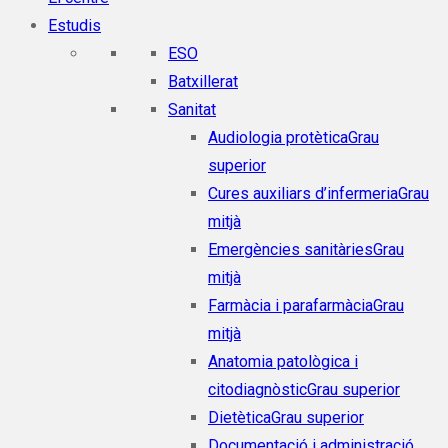
Estudis
ESO
Batxillerat
Sanitat
Audiologia protètica
Grau
superior
Cures auxiliars d’infermeria
Grau
mitjà
Emergències sanitàries
Grau
mitjà
Farmàcia i parafarmàcia
Grau
mitjà
Anatomia patològica i
citodiagnòstic
Grau superior
Dietètica
Grau superior
Documentació i administració