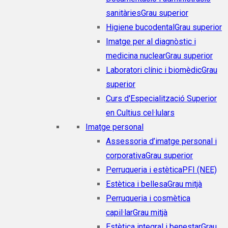
sanitàries
Grau superior
Higiene bucodental
Grau superior
Imatge per al diagnòstic i
medicina nuclear
Grau superior
Laboratori clínic i biomèdic
Grau
superior
Curs d'Especialització Superior
en Cultius cel·lulars
Imatge personal
Assessoria d’imatge personal i
corporativa
Grau superior
Perruqueria i estètica
PFI (NEE)
Estètica i bellesa
Grau mitjà
Perruqueria i cosmètica
capil·lar
Grau mitjà
Estètica integral i benestar
Grau