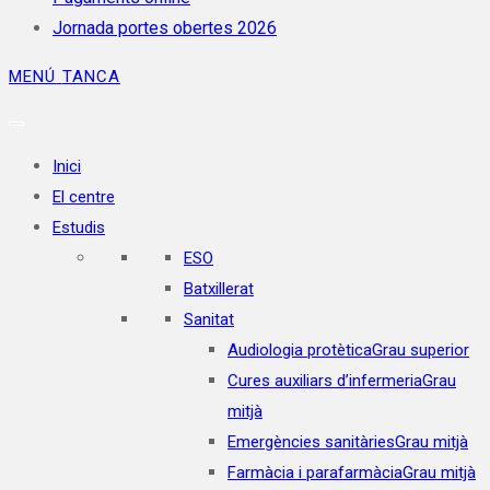
Jornada portes obertes 2026
MENÚ
TANCA
Inici
El centre
Estudis
ESO
Batxillerat
Sanitat
Audiologia protètica
Grau superior
Cures auxiliars d’infermeria
Grau
mitjà
Emergències sanitàries
Grau mitjà
Farmàcia i parafarmàcia
Grau mitjà