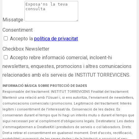
Missatge
Consentiment
Accepto la
política de privacitat
Checkbox Newsletter
Accepto rebre informació comercial, incloent-hi
newsletters, enquestes, promocions i altres comunicacions
relacionades amb els serveis de INSTITUT TORREVICENS.
INFORMACIÓ BÀSICA SOBRE PROTECCIÓ DE DADES
Responsable del tractament: INSTITUT TORREVICENS Finalitat del tractament:
Mantenir una relació amb l'Usuari i, si ens autoritza, l'enviament de newsletters,
comunicacions comercials i promocions. Legitimació del tractament: Interès
legítim i consentiment de l'interessat/da. Conservació de les dades: Es
conservaran durant el temps que hi hagi un interès mutu o durant el temps que
sigui necessari per al compliment d'obligacions legals. Destinataris: Les dades
s'emmagatzemen a ​CreativeKit i prestadors de serveis o col·laboradors. Drets:
Dret a retirar el consentiment en qualsevol moment. Dret d'accés, rectificació,
portabilitat i supressió de les seves dades i de la limitació o oposició al seu