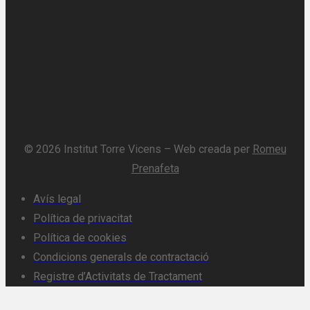
© 2026 Institut Torre Vicens – Web creada per
Romeu
Prenafeta
Avís legal
Política de privacitat
Política de cookies
Condicions generals de contractació
Registre d’Activitats de Tractament