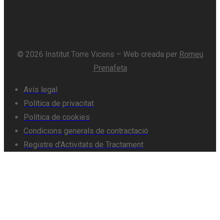
© 2026 Institut Torre Vicens – Web creada per
Romeu
Prenafeta
Avís legal
Política de privacitat
Política de cookies
Condicions generals de contractació
Registre d’Activitats de Tractament