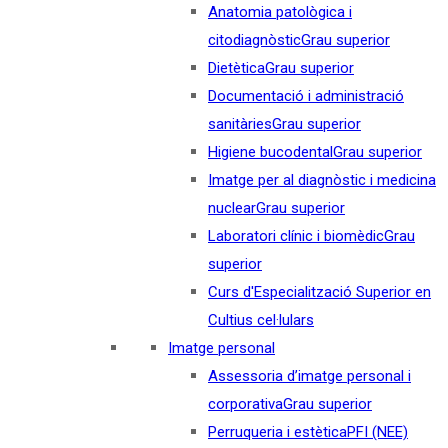
Anatomia patològica i
citodiagnòstic
Grau superior
Dietètica
Grau superior
Documentació i administració
sanitàries
Grau superior
Higiene bucodental
Grau superior
Imatge per al diagnòstic i medicina
nuclear
Grau superior
Laboratori clínic i biomèdic
Grau
superior
Curs d'Especialització Superior en
Cultius cel·lulars
Imatge personal
Assessoria d’imatge personal i
corporativa
Grau superior
Perruqueria i estètica
PFI (NEE)