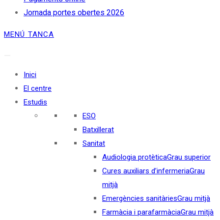
Jornada portes obertes 2026
MENÚ
TANCA
Inici
El centre
Estudis
ESO
Batxillerat
Sanitat
Audiologia protètica
Grau superior
Cures auxiliars d’infermeria
Grau
mitjà
Emergències sanitàries
Grau mitjà
Farmàcia i parafarmàcia
Grau mitjà