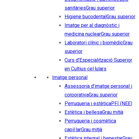
sanitàries
Grau superior
Higiene bucodental
Grau superior
Imatge per al diagnòstic i
medicina nuclear
Grau superior
Laboratori clínic i biomèdic
Grau
superior
Curs d'Especialització Superior
en Cultius cel·lulars
Imatge personal
Assessoria d’imatge personal i
corporativa
Grau superior
Perruqueria i estètica
PFI (NEE)
Estètica i bellesa
Grau mitjà
Perruqueria i cosmètica
capil·lar
Grau mitjà
Estètica integral i benestar
Grau