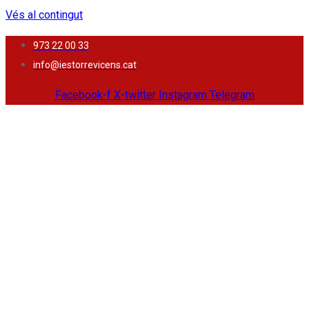
Vés al contingut
973 22 00 33
info@iestorrevicens.cat
Facebook-f
X-twitter
Instagram
Telegram