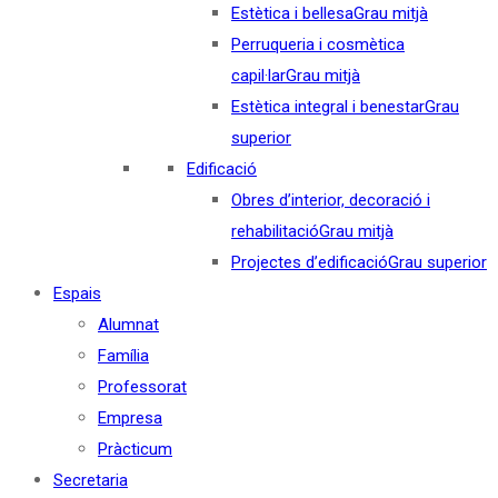
Estètica i bellesa
Grau mitjà
Perruqueria i cosmètica
capil·lar
Grau mitjà
Estètica integral i benestar
Grau
superior
Edificació
Obres d’interior, decoració i
rehabilitació
Grau mitjà
Projectes d’edificació
Grau superior
Espais
Alumnat
Família
Professorat
Empresa
Pràcticum
Secretaria