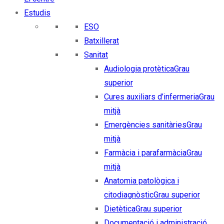
Estudis
ESO
Batxillerat
Sanitat
Audiologia protètica
Grau
superior
Cures auxiliars d’infermeria
Grau
mitjà
Emergències sanitàries
Grau
mitjà
Farmàcia i parafarmàcia
Grau
mitjà
Anatomia patològica i
citodiagnòstic
Grau superior
Dietètica
Grau superior
Documentació i administració