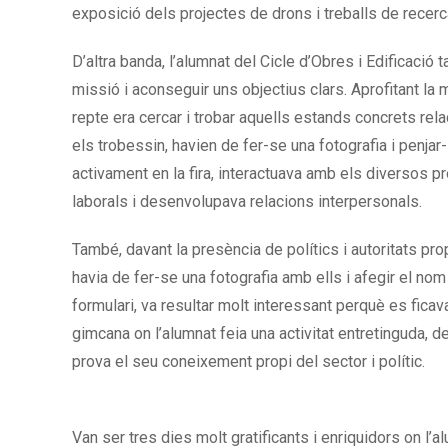
exposició dels projectes de drons i treballs de recerca
D’altra banda, l’alumnat del Cicle d’Obres i Edificació
missió i aconseguir uns objectius clars. Aprofitant l
a m
repte era cercar i trobar aquells estands concrets rela
els trobessin, havien de fer-se una fotografia i penjar
activament en la fira, interactuava amb els diversos p
laborals i desenvolupava relacions interpersonals.
També, davant la presència de polítics i autoritats propi
havia de fer-se una fotografia amb ells i afegir el no
formulari, va resultar molt interessant perquè es fic
gimcana on l’alumnat feia una activitat entretinguda, d
prova el seu coneixement propi del sector i polític.
Van ser tres dies molt gratificants i enriquidors on l’al