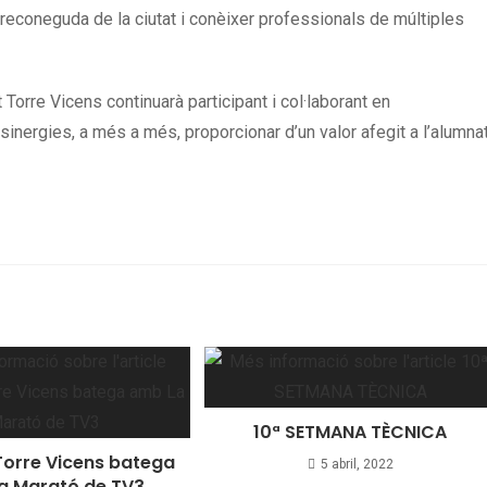
s reconeguda de la ciutat i conèixer professionals de múltiples
ut Torre Vicens continuarà participant i col·laborant en
sinergies, a més a més, proporcionar d’un valor afegit a l’alumna
10ª SETMANA TÈCNICA
t Torre Vicens batega
5 abril, 2022
a Marató de TV3