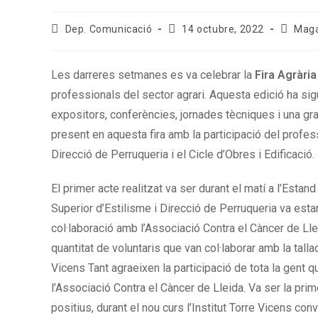
Dep. Comunicació
14 octubre, 2022
Mag
Les darreres setmanes es va celebrar la
Fira Agràri
professionals del sector agrari. Aquesta edició ha sig
expositors, conferències, jornades tècniques i una gran 
present en aquesta fira amb la participació del professo
Direcció de Perruqueria i el Cicle d’Obres i Edificació.
El primer acte realitzat va ser durant el matí a l’Esta
Superior d’Estilisme i Direcció de Perruqueria va estar
col·laboració amb l’Associació Contra el Càncer de Lle
quantitat de voluntaris que van col·laborar amb la talla
Vicens Tant agraeixen la participació de tota la gent q
l’Associació Contra el Càncer de Lleida. Va ser la prim
positius, durant el nou curs l’Institut Torre Vicens con