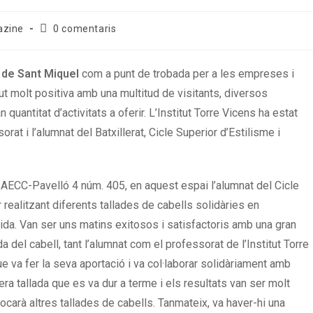
azine
0 comentaris
a de Sant Miquel
com a punt de trobada per a les empreses i
ut molt positiva amb una multitud de visitants, diversos
quantitat d’activitats a oferir. L’Institut Torre Vicens ha estat
rat i l’alumnat del Batxillerat, Cicle Superior d’Estilisme i
nd AECC-Pavelló 4 núm. 405, en aquest espai l’alumnat del Cicle
 realitzant diferents tallades de cabells solidàries en
ida. Van ser uns matins exitosos i satisfactoris amb una gran
da del cabell, tant l’alumnat com el professorat de l’Institut Torre
ue va fer la seva aportació i va col·laborar solidàriament amb
era tallada que es va dur a terme i els resultats van ser molt
vocarà altres tallades de cabells.
Tanmateix, va haver-hi una