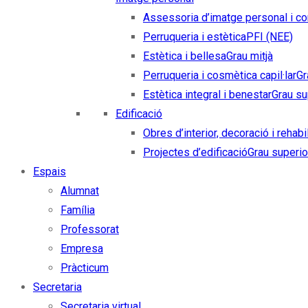
Assessoria d’imatge personal i co
Perruqueria i estètica
PFI (NEE)
Estètica i bellesa
Grau mitjà
Perruqueria i cosmètica capil·lar
Gr
Estètica integral i benestar
Grau su
Edificació
Obres d’interior, decoració i rehabi
Projectes d’edificació
Grau superio
Espais
Alumnat
Família
Professorat
Empresa
Pràcticum
Secretaria
Secretaria virtual