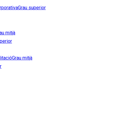
rporativa
Grau superior
au mitjà
perior
litació
Grau mitjà
r