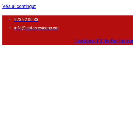
Vés al contingut
973 22 00 33
info@iestorrevicens.cat
Facebook-f
X-twitter
Insta