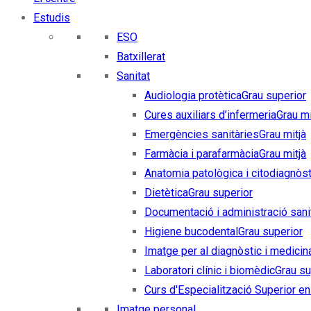
Estudis
ESO
Batxillerat
Sanitat
Audiologia protètica
Grau superior
Cures auxiliars d’infermeria
Grau mi
Emergències sanitàries
Grau mitjà
Farmàcia i parafarmàcia
Grau mitjà
Anatomia patològica i citodiagnòst
Dietètica
Grau superior
Documentació i administració sani
Higiene bucodental
Grau superior
Imatge per al diagnòstic i medicin
Laboratori clínic i biomèdic
Grau su
Curs d'Especialització Superior en 
Imatge personal