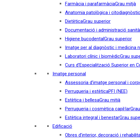
Farmàcia i parafarmàcia
Grau mitjà
Anatomia patològica i citodiagnòsti
Dietètica
Grau superior
Documentació i administració sanità
Higiene bucodental
Grau superior
Imatge per al diagnòstic i medicina 
Laboratori clínic i biomèdic
Grau supe
Curs d'Especialització Superior en Cul
Imatge personal
Assessoria d’imatge personal i corp
Perruqueria i estètica
PFI (NEE)
Estètica i bellesa
Grau mitjà
Perruqueria i cosmètica capil·lar
Grau
Estètica integral i benestar
Grau supe
Edificació
Obres d’interior, decoració i rehabilit