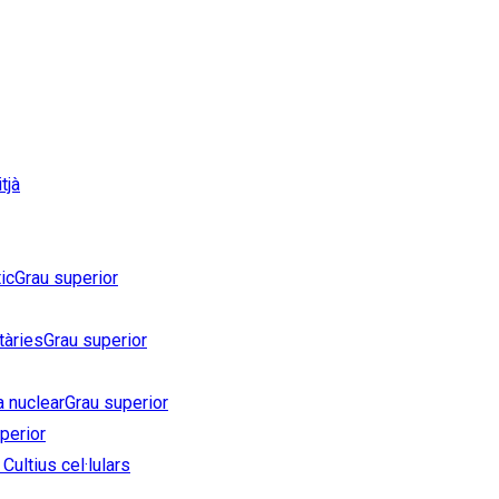
tjà
ic
Grau superior
tàries
Grau superior
a nuclear
Grau superior
perior
Cultius cel·lulars