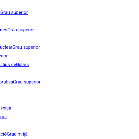
c
Grau superior
ries
Grau superior
nuclear
Grau superior
rior
tius cel·lulars
orativa
Grau superior
 mitjà
rior
ació
Grau mitjà