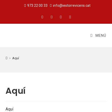
973 22 00 33
info@iestorrevicens.cat
MENÚ
>
Aquí
Aquí
Aquí