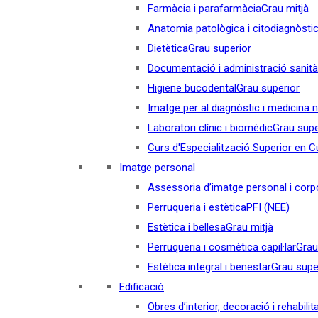
Farmàcia i parafarmàcia
Grau mitjà
Anatomia patològica i citodiagnòsti
Dietètica
Grau superior
Documentació i administració sanità
Higiene bucodental
Grau superior
Imatge per al diagnòstic i medicina 
Laboratori clínic i biomèdic
Grau supe
Curs d'Especialització Superior en Cul
Imatge personal
Assessoria d’imatge personal i corp
Perruqueria i estètica
PFI (NEE)
Estètica i bellesa
Grau mitjà
Perruqueria i cosmètica capil·lar
Grau
Estètica integral i benestar
Grau supe
Edificació
Obres d’interior, decoració i rehabilit