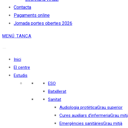
Contacta
Pagaments online
Jornada portes obertes 2026
MENÚ
TANCA
Inici
El centre
Estudis
ESO
Batxillerat
Sanitat
Audiologia protètica
Grau superior
Cures auxiliars d’infermeria
Grau mitj
Emergències sanitàries
Grau mitjà