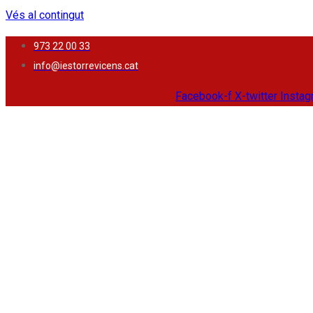
Vés al contingut
973 22 00 33
info@iestorrevicens.cat
Facebook-f
X-twitter
Insta