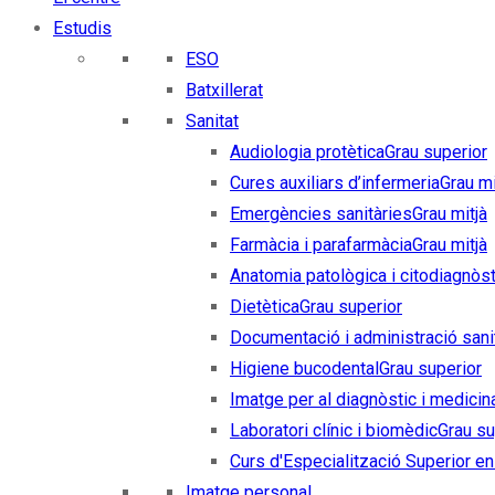
Estudis
ESO
Batxillerat
Sanitat
Audiologia protètica
Grau superior
Cures auxiliars d’infermeria
Grau mi
Emergències sanitàries
Grau mitjà
Farmàcia i parafarmàcia
Grau mitjà
Anatomia patològica i citodiagnòst
Dietètica
Grau superior
Documentació i administració sani
Higiene bucodental
Grau superior
Imatge per al diagnòstic i medicin
Laboratori clínic i biomèdic
Grau su
Curs d'Especialització Superior en 
Imatge personal