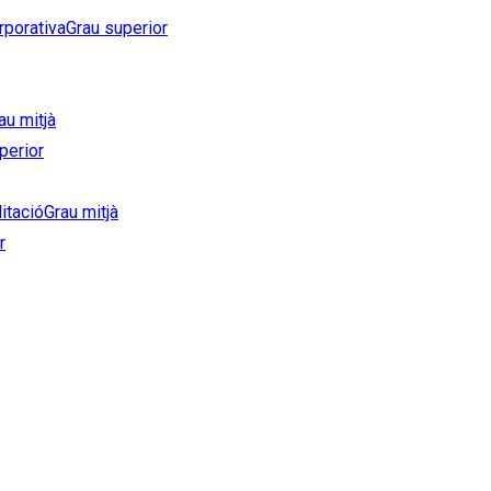
rporativa
Grau superior
au mitjà
perior
litació
Grau mitjà
r