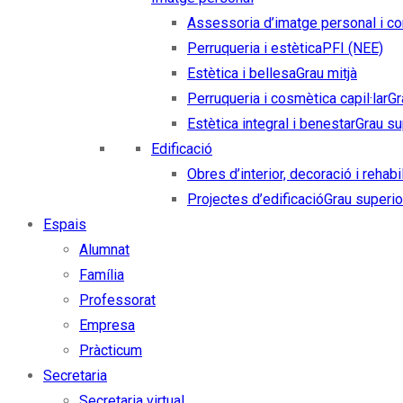
Assessoria d’imatge personal i co
Perruqueria i estètica
PFI (NEE)
Estètica i bellesa
Grau mitjà
Perruqueria i cosmètica capil·lar
Gr
Estètica integral i benestar
Grau su
Edificació
Obres d’interior, decoració i rehabi
Projectes d’edificació
Grau superio
Espais
Alumnat
Família
Professorat
Empresa
Pràcticum
Secretaria
Secretaria virtual