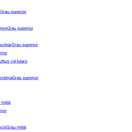
c
Grau superior
ries
Grau superior
nuclear
Grau superior
rior
tius cel·lulars
orativa
Grau superior
 mitjà
rior
ació
Grau mitjà