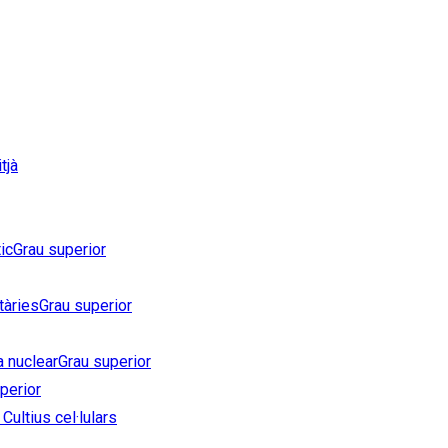
tjà
ic
Grau superior
tàries
Grau superior
a nuclear
Grau superior
perior
Cultius cel·lulars