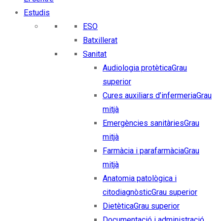
Estudis
ESO
Batxillerat
Sanitat
Audiologia protètica
Grau
superior
Cures auxiliars d’infermeria
Grau
mitjà
Emergències sanitàries
Grau
mitjà
Farmàcia i parafarmàcia
Grau
mitjà
Anatomia patològica i
citodiagnòstic
Grau superior
Dietètica
Grau superior
Documentació i administració