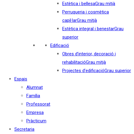
Estètica i bellesa
Grau mitjà
Perruqueria i cosmètica
capil·lar
Grau mitjà
Estètica integral i benestar
Grau
superior
Edificació
Obres d’interior, decoració i
rehabilitació
Grau mitjà
Projectes d’edificació
Grau superior
Espais
Alumnat
Família
Professorat
Empresa
Pràcticum
Secretaria