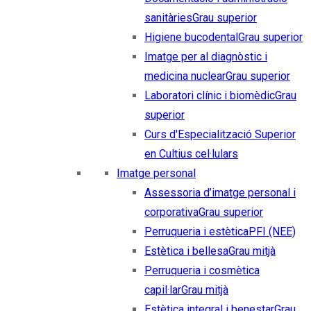
sanitàries
Grau superior
Higiene bucodental
Grau superior
Imatge per al diagnòstic i
medicina nuclear
Grau superior
Laboratori clínic i biomèdic
Grau
superior
Curs d'Especialització Superior
en Cultius cel·lulars
Imatge personal
Assessoria d’imatge personal i
corporativa
Grau superior
Perruqueria i estètica
PFI (NEE)
Estètica i bellesa
Grau mitjà
Perruqueria i cosmètica
capil·lar
Grau mitjà
Estètica integral i benestar
Grau