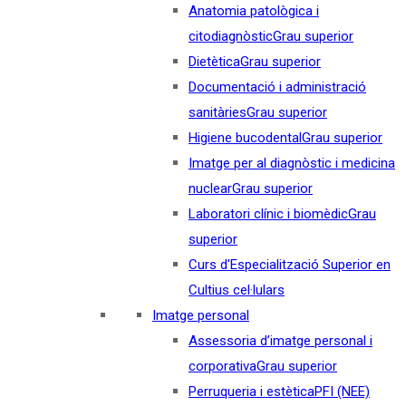
Anatomia patològica i
citodiagnòstic
Grau superior
Dietètica
Grau superior
Documentació i administració
sanitàries
Grau superior
Higiene bucodental
Grau superior
Imatge per al diagnòstic i medicina
nuclear
Grau superior
Laboratori clínic i biomèdic
Grau
superior
Curs d'Especialització Superior en
Cultius cel·lulars
Imatge personal
Assessoria d’imatge personal i
corporativa
Grau superior
Perruqueria i estètica
PFI (NEE)