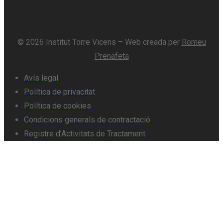
© 2026 Institut Torre Vicens – Web creada per
Romeu
Prenafeta
Avís legal
Política de privacitat
Política de cookies
Condicions generals de contractació
Registre d’Activitats de Tractament