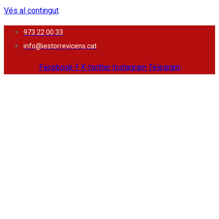
Vés al contingut
973 22 00 33
info@iestorrevicens.cat
Facebook-f
X-twitter
Instagram
Telegram