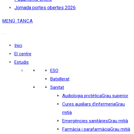
Jornada portes obertes 2026
MENÚ
TANCA
Inici
El centre
Estudis
ESO
Batxillerat
Sanitat
Audiologia protètica
Grau superior
Cures auxiliars d’infermeria
Grau
mitjà
Emergències sanitàries
Grau mitjà
Farmàcia i parafarmàcia
Grau mitjà