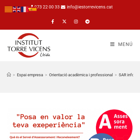
973 22 00 33
info@iestorrevicens.cat
MENÚ
>
Espai empresa
>
Orientació acadèmica i professional
>
SAR infogra