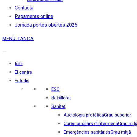
Contacta
Pagaments online
Jornada portes obertes 2026
MENÚ
TANCA
Inici
El centre
Estudis
ESO
Batxillerat
Sanitat
Audiologia protètica
Grau superior
Cures auxiliars d’infermeria
Grau mitj
Emergències sanitàries
Grau mitjà