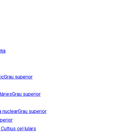
tjà
ic
Grau superior
tàries
Grau superior
a nuclear
Grau superior
perior
Cultius cel·lulars