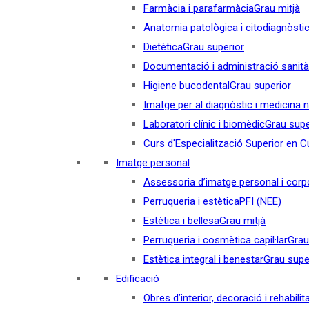
Farmàcia i parafarmàcia
Grau mitjà
Anatomia patològica i citodiagnòsti
Dietètica
Grau superior
Documentació i administració sanità
Higiene bucodental
Grau superior
Imatge per al diagnòstic i medicina 
Laboratori clínic i biomèdic
Grau supe
Curs d'Especialització Superior en Cul
Imatge personal
Assessoria d’imatge personal i corp
Perruqueria i estètica
PFI (NEE)
Estètica i bellesa
Grau mitjà
Perruqueria i cosmètica capil·lar
Grau
Estètica integral i benestar
Grau supe
Edificació
Obres d’interior, decoració i rehabilit