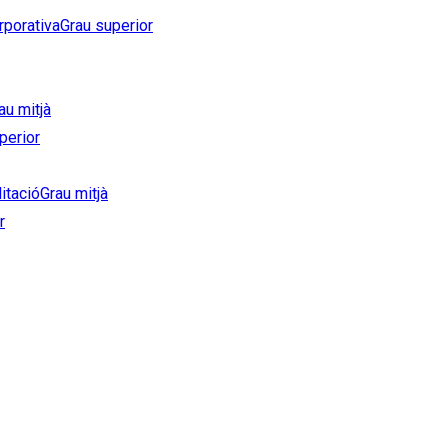
rporativa
Grau superior
au mitjà
perior
litació
Grau mitjà
r