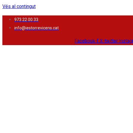
Vés al contingut
973 22 00 33
info@iestorrevicens.cat
Facebook-f
X-twitter
Insta