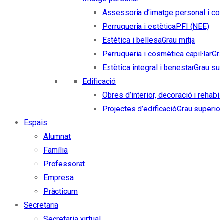
Assessoria d’imatge personal i co
Perruqueria i estètica
PFI (NEE)
Estètica i bellesa
Grau mitjà
Perruqueria i cosmètica capil·lar
Gr
Estètica integral i benestar
Grau su
Edificació
Obres d’interior, decoració i rehabi
Projectes d’edificació
Grau superio
Espais
Alumnat
Família
Professorat
Empresa
Pràcticum
Secretaria
Secretaria virtual