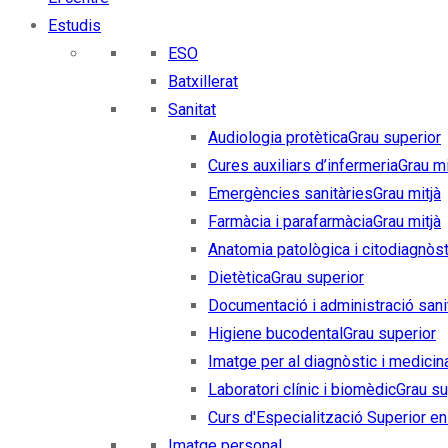
Estudis
ESO
Batxillerat
Sanitat
Audiologia protètica
Grau superior
Cures auxiliars d’infermeria
Grau mi
Emergències sanitàries
Grau mitjà
Farmàcia i parafarmàcia
Grau mitjà
Anatomia patològica i citodiagnòst
Dietètica
Grau superior
Documentació i administració sani
Higiene bucodental
Grau superior
Imatge per al diagnòstic i medicin
Laboratori clínic i biomèdic
Grau su
Curs d'Especialització Superior en 
Imatge personal