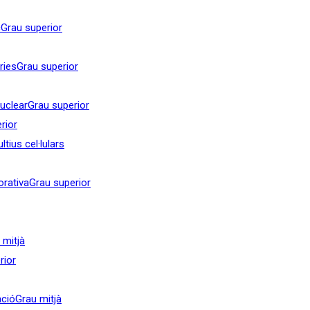
c
Grau superior
ries
Grau superior
nuclear
Grau superior
rior
tius cel·lulars
orativa
Grau superior
 mitjà
rior
ació
Grau mitjà