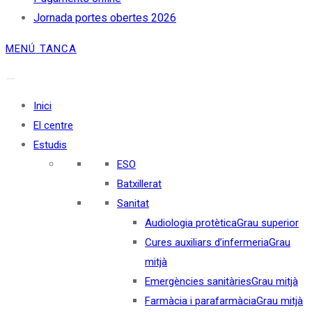
Jornada portes obertes 2026
MENÚ
TANCA
Inici
El centre
Estudis
ESO
Batxillerat
Sanitat
Audiologia protètica
Grau superior
Cures auxiliars d’infermeria
Grau
mitjà
Emergències sanitàries
Grau mitjà
Farmàcia i parafarmàcia
Grau mitjà