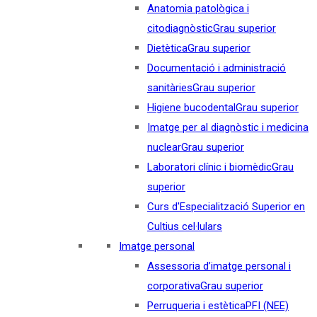
Anatomia patològica i
citodiagnòstic
Grau superior
Dietètica
Grau superior
Documentació i administració
sanitàries
Grau superior
Higiene bucodental
Grau superior
Imatge per al diagnòstic i medicina
nuclear
Grau superior
Laboratori clínic i biomèdic
Grau
superior
Curs d'Especialització Superior en
Cultius cel·lulars
Imatge personal
Assessoria d’imatge personal i
corporativa
Grau superior
Perruqueria i estètica
PFI (NEE)