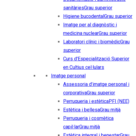
sanitàries
Grau superior
Higiene bucodental
Grau superior
Imatge per al diagnòstic i
medicina nuclear
Grau superior
Laboratori clínic i biomèdic
Grau
superior
Curs d'Especialització Superior
en Cultius cel·lulars
Imatge personal
Assessoria d’imatge personal i
corporativa
Grau superior
Perruqueria i estètica
PFI (NEE)
Estètica i bellesa
Grau mitjà
Perruqueria i cosmètica
capil·lar
Grau mitjà
Estètica integral i benestar
Grau