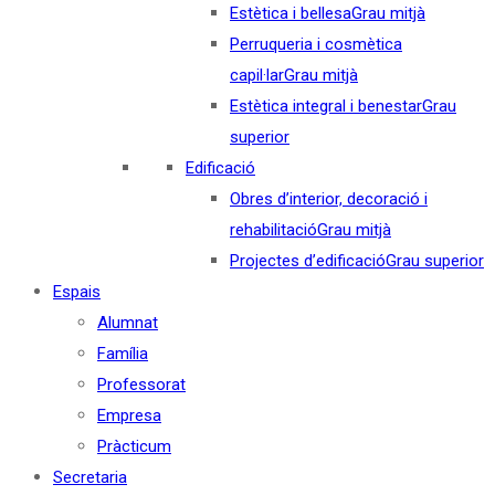
Estètica i bellesa
Grau mitjà
Perruqueria i cosmètica
capil·lar
Grau mitjà
Estètica integral i benestar
Grau
superior
Edificació
Obres d’interior, decoració i
rehabilitació
Grau mitjà
Projectes d’edificació
Grau superior
Espais
Alumnat
Família
Professorat
Empresa
Pràcticum
Secretaria