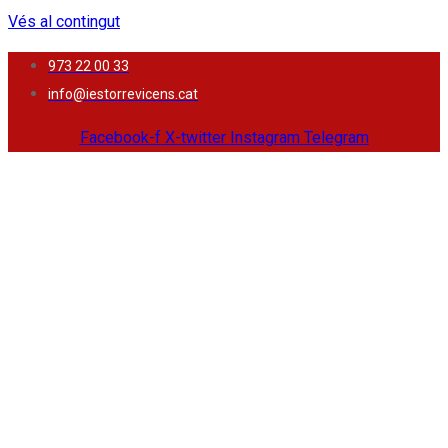
Vés al contingut
973 22 00 33
info@iestorrevicens.cat
Facebook-f
X-twitter
Instagram
Telegram