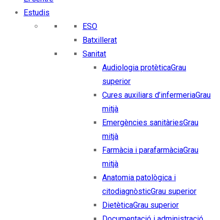
Estudis
ESO
Batxillerat
Sanitat
Audiologia protètica
Grau
superior
Cures auxiliars d’infermeria
Grau
mitjà
Emergències sanitàries
Grau
mitjà
Farmàcia i parafarmàcia
Grau
mitjà
Anatomia patològica i
citodiagnòstic
Grau superior
Dietètica
Grau superior
Documentació i administració