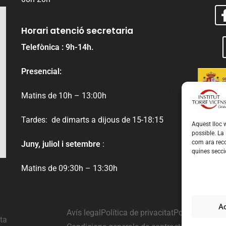
Horari atenció secretaria
Telefònica : 9h-14h.
Presencial:
Matins de 10h – 13:00h
Tardes: de dimarts a dijous de 15-18:15
Aquest lloc w
possible. La
com ara reco
Juny, juliol i setembre
:
quines secci
Matins de 09:30h – 13:30h
A
Avís legal
Política de privacitat
Política de co
ta