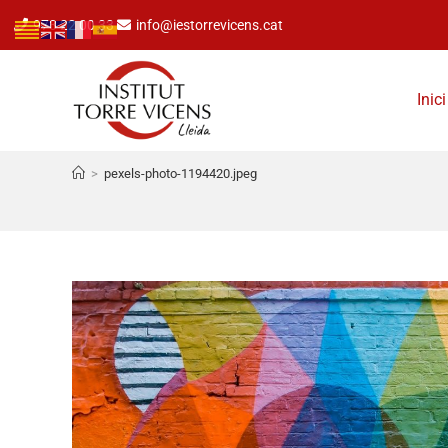
973 22 00 33
info@iestorrevicens.cat
Inici
>
pexels-photo-1194420.jpeg