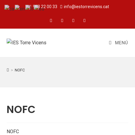
973 22 00 33
info@iestorrevicens.cat
MENÚ
>
NOFC
NOFC
NOFC