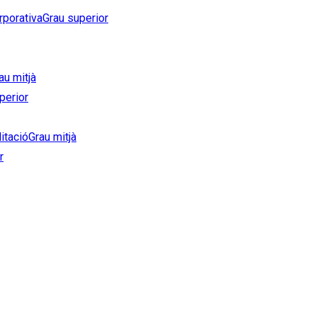
rporativa
Grau superior
au mitjà
perior
litació
Grau mitjà
r