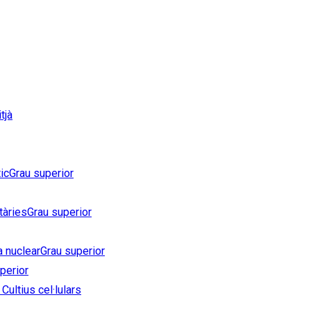
tjà
ic
Grau superior
tàries
Grau superior
a nuclear
Grau superior
perior
Cultius cel·lulars