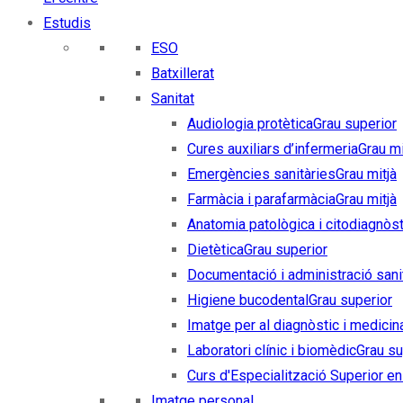
Estudis
ESO
Batxillerat
Sanitat
Audiologia protètica
Grau superior
Cures auxiliars d’infermeria
Grau mi
Emergències sanitàries
Grau mitjà
Farmàcia i parafarmàcia
Grau mitjà
Anatomia patològica i citodiagnòst
Dietètica
Grau superior
Documentació i administració sani
Higiene bucodental
Grau superior
Imatge per al diagnòstic i medicin
Laboratori clínic i biomèdic
Grau su
Curs d'Especialització Superior en 
Imatge personal