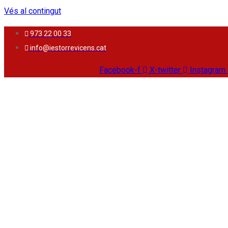
Vés al contingut
973 22 00 33
info@iestorrevicens.cat
Facebook-f
X-twitter
Instagram