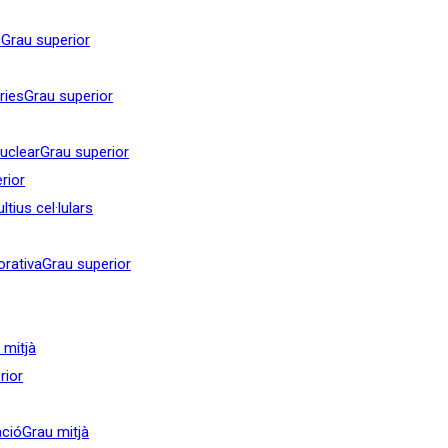
c
Grau superior
ries
Grau superior
nuclear
Grau superior
rior
tius cel·lulars
orativa
Grau superior
 mitjà
rior
ació
Grau mitjà