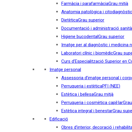
Farmàcia i parafarmàcia
Grau mitjà
Anatomia patològica i citodiagnòsti
Dietètica
Grau superior
Documentació i administració sanità
Higiene bucodental
Grau superior
Imatge per al diagnòstic i medicina 
Laboratori clínic i biomèdic
Grau supe
Curs d'Especialització Superior en Cul
Imatge personal
Assessoria d’imatge personal i corp
Perruqueria i estètica
PFI (NEE)
Estètica i bellesa
Grau mitjà
Perruqueria i cosmètica capil·lar
Grau
Estètica integral i benestar
Grau supe
Edificació
Obres d’interior, decoració i rehabilit