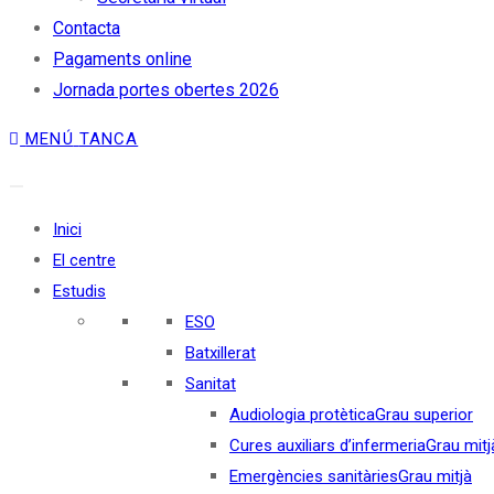
Contacta
Pagaments online
Jornada portes obertes 2026
MENÚ
TANCA
Inici
El centre
Estudis
ESO
Batxillerat
Sanitat
Audiologia protètica
Grau superior
Cures auxiliars d’infermeria
Grau mitj
Emergències sanitàries
Grau mitjà