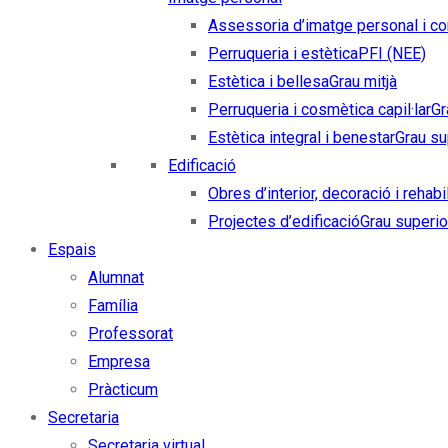
Assessoria d’imatge personal i co
Perruqueria i estètica
PFI (NEE)
Estètica i bellesa
Grau mitjà
Perruqueria i cosmètica capil·lar
Gr
Estètica integral i benestar
Grau su
Edificació
Obres d’interior, decoració i rehabi
Projectes d’edificació
Grau superio
Espais
Alumnat
Família
Professorat
Empresa
Pràcticum
Secretaria
Secretaria virtual