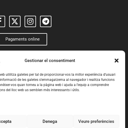
Pagaments online
Gestionar el consentiment
eb utilitza galetes per tal de proporcionar-vos la millor experiència d’usuari
 informació de les galetes s’emmagatzema al navegador i realitza funcions
nèixer-vos quan torneu a la pàgina web i ajuda a l'equip a comprendre
ons del lloc web us semblen més interessants i útils.
ccepta
Denega
Veure preferències
okies