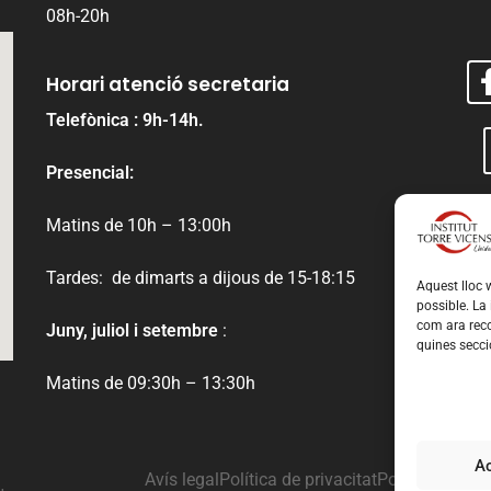
08h-20h
Horari atenció secretaria
Telefònica : 9h-14h.
Presencial:
Matins de 10h – 13:00h
Tardes: de dimarts a dijous de 15-18:15
Aquest lloc w
possible. La
com ara reco
Juny, juliol i setembre
:
quines secci
Matins de 09:30h – 13:30h
A
Avís legal
Política de privacitat
Política de co