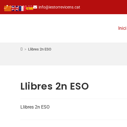
973 22 00 33
info@iestorrevicens.cat
Inici
>
Llibres 2n ESO
Llibres 2n ESO
Llibres 2n ESO