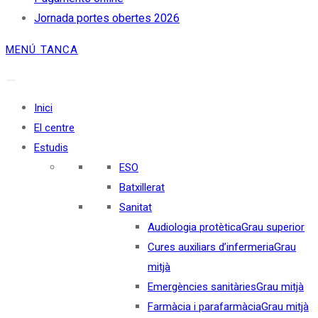
Jornada portes obertes 2026
MENÚ
TANCA
Inici
El centre
Estudis
ESO
Batxillerat
Sanitat
Audiologia protètica
Grau superior
Cures auxiliars d’infermeria
Grau
mitjà
Emergències sanitàries
Grau mitjà
Farmàcia i parafarmàcia
Grau mitjà