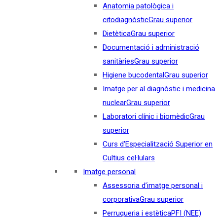
Anatomia patològica i
citodiagnòstic
Grau superior
Dietètica
Grau superior
Documentació i administració
sanitàries
Grau superior
Higiene bucodental
Grau superior
Imatge per al diagnòstic i medicina
nuclear
Grau superior
Laboratori clínic i biomèdic
Grau
superior
Curs d'Especialització Superior en
Cultius cel·lulars
Imatge personal
Assessoria d’imatge personal i
corporativa
Grau superior
Perruqueria i estètica
PFI (NEE)