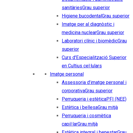
sanitàries
Grau superior
Higiene bucodental
Grau superior
Imatge per al diagnòstic i
medicina nuclear
Grau superior
Laboratori clínic i biomèdic
Grau
superior
Curs d'Especialització Superior
en Cultius cel·lulars
Imatge personal
Assessoria d’imatge personal i
corporativa
Grau superior
Perruqueria i estètica
PFI (NEE)
Estètica i bellesa
Grau mitjà
Perruqueria i cosmètica
capil·lar
Grau mitjà
Estètica integral i benestar
Grau