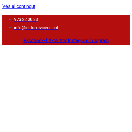
Vés al contingut
973 22 00 33
info@iestorrevicens.cat
Facebook-f
X-twitter
Instagram
Telegram