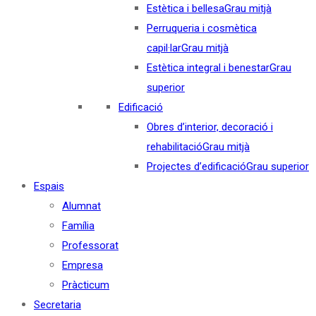
Estètica i bellesa
Grau mitjà
Perruqueria i cosmètica
capil·lar
Grau mitjà
Estètica integral i benestar
Grau
superior
Edificació
Obres d’interior, decoració i
rehabilitació
Grau mitjà
Projectes d’edificació
Grau superior
Espais
Alumnat
Família
Professorat
Empresa
Pràcticum
Secretaria