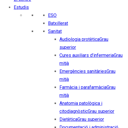
Estudis
ESO
Batxillerat
Sanitat
Audiologia protètica
Grau
superior
Cures auxiliars d’infermeria
Grau
mitjà
Emergències sanitàries
Grau
mitjà
Farmàcia i parafarmàcia
Grau
mitjà
Anatomia patològica i
citodiagnòstic
Grau superior
Dietètica
Grau superior
Documentació i administració