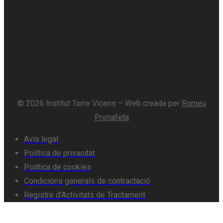
© 2026 Institut Torre Vicens – Web creada per
Romeu
Prenafeta
Avís legal
Política de privacitat
Política de cookies
Condicions generals de contractació
Registre d’Activitats de Tractament