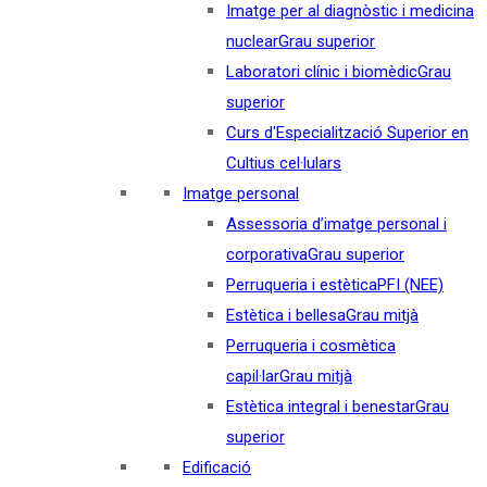
Imatge per al diagnòstic i medicina
nuclear
Grau superior
Laboratori clínic i biomèdic
Grau
superior
Curs d'Especialització Superior en
Cultius cel·lulars
Imatge personal
Assessoria d’imatge personal i
corporativa
Grau superior
Perruqueria i estètica
PFI (NEE)
Estètica i bellesa
Grau mitjà
Perruqueria i cosmètica
capil·lar
Grau mitjà
Estètica integral i benestar
Grau
superior
Edificació