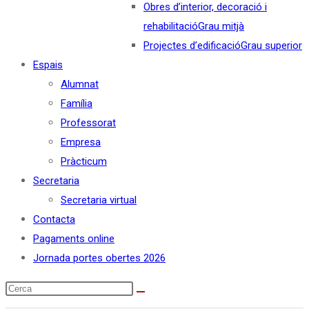
Obres d’interior, decoració i
rehabilitació
Grau mitjà
Projectes d’edificació
Grau superior
Espais
Alumnat
Família
Professorat
Empresa
Pràcticum
Secretaria
Secretaria virtual
Contacta
Pagaments online
Jornada portes obertes 2026