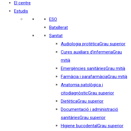
El centre
Estudis
ESO
Batxillerat
Sanitat
Audiologia protètica
Grau superior
Cures auxiliars d’infermeria
Grau
mitjà
Emergències sanitàries
Grau mitjà
Farmàcia i parafarmàcia
Grau mitjà
Anatomia patològica i
citodiagnòstic
Grau superior
Dietètica
Grau superior
Documentació i administració
sanitàries
Grau superior
Higiene bucodental
Grau superior