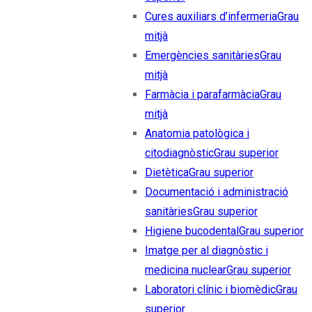
Cures auxiliars d’infermeria
Grau
mitjà
Emergències sanitàries
Grau
mitjà
Farmàcia i parafarmàcia
Grau
mitjà
Anatomia patològica i
citodiagnòstic
Grau superior
Dietètica
Grau superior
Documentació i administració
sanitàries
Grau superior
Higiene bucodental
Grau superior
Imatge per al diagnòstic i
medicina nuclear
Grau superior
Laboratori clínic i biomèdic
Grau
superior