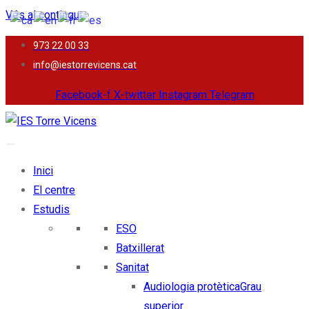
Vés al contingut
973 22 00 33
info@iestorrevicens.cat
Facebook-f
X-twitter
Instagram
Telegram
Inici
El centre
Estudis
ESO
Batxillerat
Sanitat
Audiologia protètica
Grau
superior