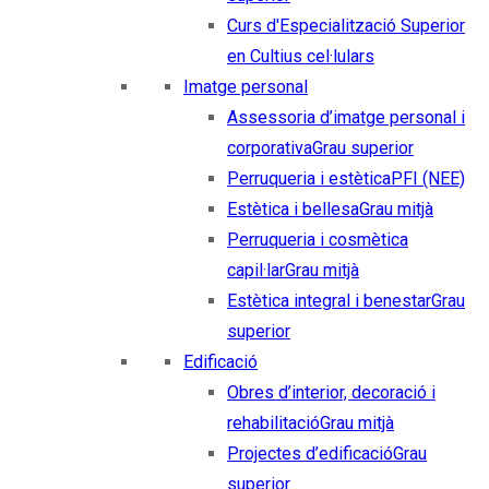
Curs d'Especialització Superior
en Cultius cel·lulars
Imatge personal
Assessoria d’imatge personal i
corporativa
Grau superior
Perruqueria i estètica
PFI (NEE)
Estètica i bellesa
Grau mitjà
Perruqueria i cosmètica
capil·lar
Grau mitjà
Estètica integral i benestar
Grau
superior
Edificació
Obres d’interior, decoració i
rehabilitació
Grau mitjà
Projectes d’edificació
Grau
superior