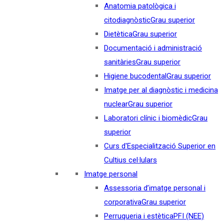
Anatomia patològica i
citodiagnòstic
Grau superior
Dietètica
Grau superior
Documentació i administració
sanitàries
Grau superior
Higiene bucodental
Grau superior
Imatge per al diagnòstic i medicina
nuclear
Grau superior
Laboratori clínic i biomèdic
Grau
superior
Curs d'Especialització Superior en
Cultius cel·lulars
Imatge personal
Assessoria d’imatge personal i
corporativa
Grau superior
Perruqueria i estètica
PFI (NEE)