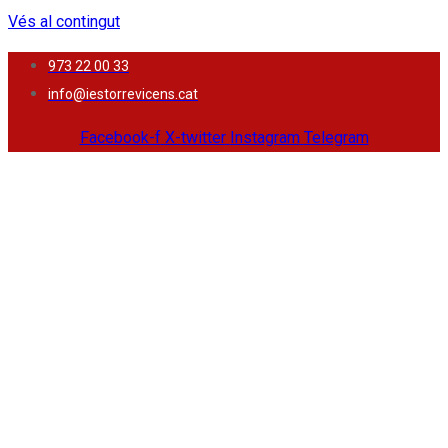
Vés al contingut
973 22 00 33
info@iestorrevicens.cat
Facebook-f
X-twitter
Instagram
Telegram