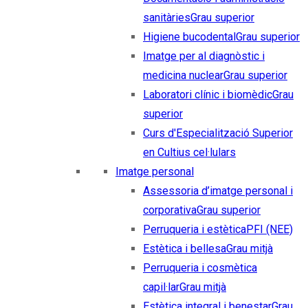
sanitàries
Grau superior
Higiene bucodental
Grau superior
Imatge per al diagnòstic i
medicina nuclear
Grau superior
Laboratori clínic i biomèdic
Grau
superior
Curs d'Especialització Superior
en Cultius cel·lulars
Imatge personal
Assessoria d’imatge personal i
corporativa
Grau superior
Perruqueria i estètica
PFI (NEE)
Estètica i bellesa
Grau mitjà
Perruqueria i cosmètica
capil·lar
Grau mitjà
Estètica integral i benestar
Grau