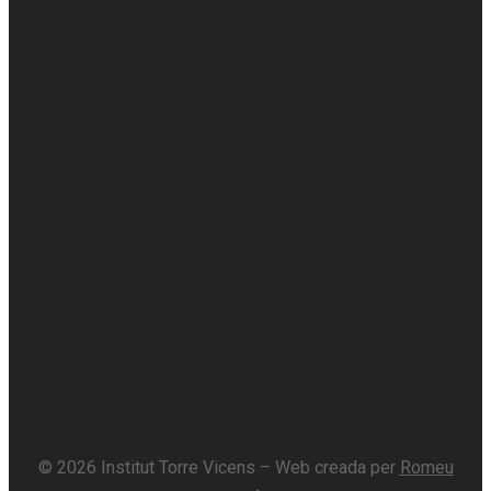
© 2026 Institut Torre Vicens – Web creada per
Romeu