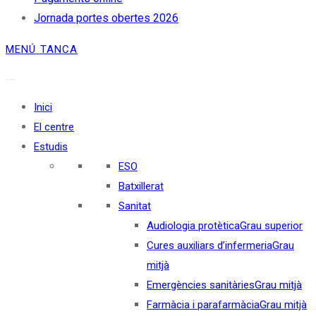
Jornada portes obertes 2026
MENÚ
TANCA
Inici
El centre
Estudis
ESO
Batxillerat
Sanitat
Audiologia protètica
Grau superior
Cures auxiliars d’infermeria
Grau
mitjà
Emergències sanitàries
Grau mitjà
Farmàcia i parafarmàcia
Grau mitjà