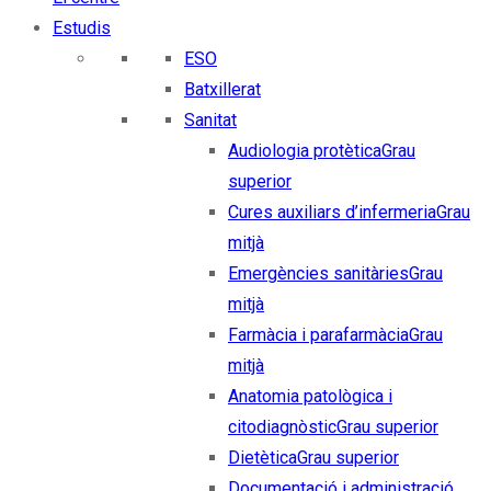
Estudis
ESO
Batxillerat
Sanitat
Audiologia protètica
Grau
superior
Cures auxiliars d’infermeria
Grau
mitjà
Emergències sanitàries
Grau
mitjà
Farmàcia i parafarmàcia
Grau
mitjà
Anatomia patològica i
citodiagnòstic
Grau superior
Dietètica
Grau superior
Documentació i administració