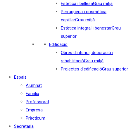
Estètica i bellesa
Grau mitjà
Perruqueria i cosmètica
capil·lar
Grau mitjà
Estètica integral i benestar
Grau
superior
Edificació
Obres d’interior, decoració i
rehabilitació
Grau mitjà
Projectes d’edificació
Grau superior
Espais
Alumnat
Família
Professorat
Empresa
Pràcticum
Secretaria