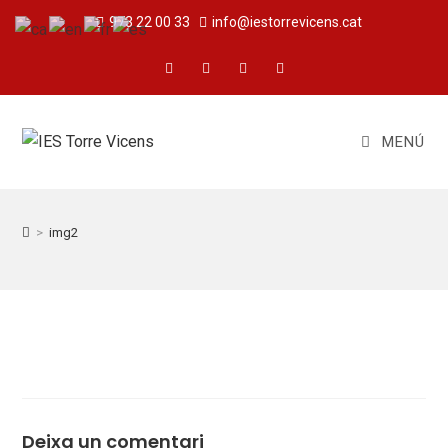
973 22 00 33
info@iestorrevicens.cat
MENÚ
>
img2
Deixa un comentari