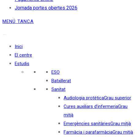
Jornada portes obertes 2026
MENÚ
TANCA
Inici
El centre
Estudis
ESO
Batxillerat
Sanitat
Audiologia protètica
Grau superior
Cures auxiliars d’infermeria
Grau
mitjà
Emergències sanitàries
Grau mitjà
Farmàcia i parafarmàcia
Grau mitjà