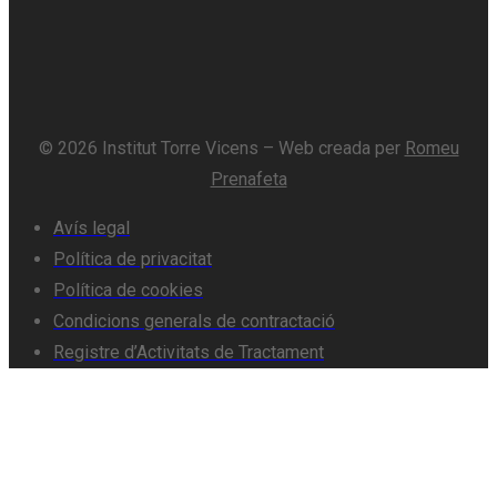
© 2026 Institut Torre Vicens – Web creada per
Romeu
Prenafeta
Avís legal
Política de privacitat
Política de cookies
Condicions generals de contractació
Registre d’Activitats de Tractament