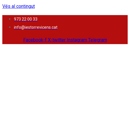
Vés al contingut
973 22 00 33
info@iestorrevicens.cat
Facebook-f
X-twitter
Instagram
Telegram