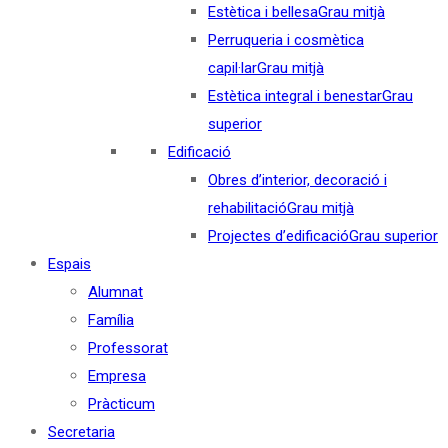
Estètica i bellesa
Grau mitjà
Perruqueria i cosmètica
capil·lar
Grau mitjà
Estètica integral i benestar
Grau
superior
Edificació
Obres d’interior, decoració i
rehabilitació
Grau mitjà
Projectes d’edificació
Grau superior
Espais
Alumnat
Família
Professorat
Empresa
Pràcticum
Secretaria