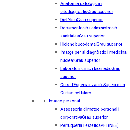
Anatomia patològica i
citodiagnòstic
Grau superior
Dietètica
Grau superior
Documentació i administració
sanitàries
Grau superior
Higiene bucodental
Grau superior
Imatge per al diagnòstic i medicina
nuclear
Grau superior
Laboratori clínic i biomèdic
Grau
superior
Curs d'Especialització Superior en
Cultius cel·lulars
Imatge personal
Assessoria d’imatge personal i
corporativa
Grau superior
Perruqueria i estètica
PFI (NEE)