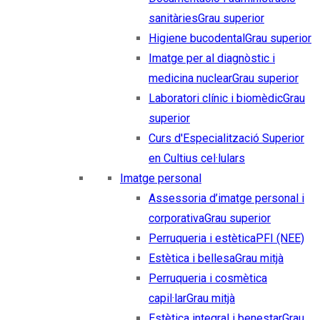
sanitàries
Grau superior
Higiene bucodental
Grau superior
Imatge per al diagnòstic i
medicina nuclear
Grau superior
Laboratori clínic i biomèdic
Grau
superior
Curs d'Especialització Superior
en Cultius cel·lulars
Imatge personal
Assessoria d’imatge personal i
corporativa
Grau superior
Perruqueria i estètica
PFI (NEE)
Estètica i bellesa
Grau mitjà
Perruqueria i cosmètica
capil·lar
Grau mitjà
Estètica integral i benestar
Grau