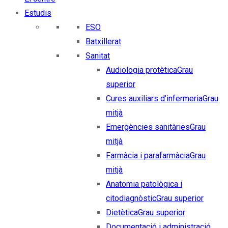
Estudis
ESO
Batxillerat
Sanitat
Audiologia protètica
Grau
superior
Cures auxiliars d’infermeria
Grau
mitjà
Emergències sanitàries
Grau
mitjà
Farmàcia i parafarmàcia
Grau
mitjà
Anatomia patològica i
citodiagnòstic
Grau superior
Dietètica
Grau superior
Documentació i administració