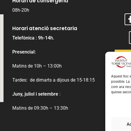
Horari de consergeria
08h-20h
Horari atenció secretaria
Telefònica : 9h-14h.
Presencial:
Matins de 10h – 13:00h
Aquest lloc w
Tardes: de dimarts a dijous de 15-18:15
possible. La
com ara reco
quines secci
Juny, juliol i setembre
:
Matins de 09:30h – 13:30h
A