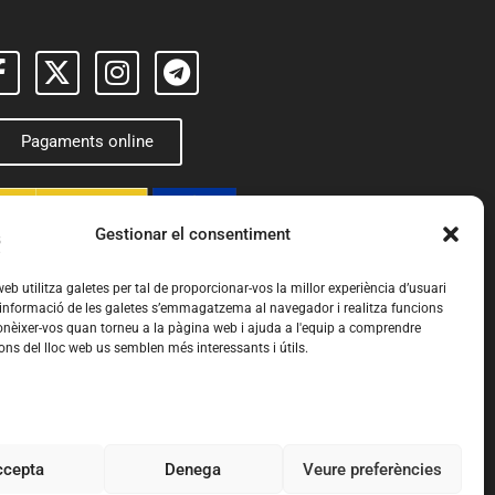
Pagaments online
Gestionar el consentiment
eb utilitza galetes per tal de proporcionar-vos la millor experiència d’usuari
 informació de les galetes s’emmagatzema al navegador i realitza funcions
nèixer-vos quan torneu a la pàgina web i ajuda a l'equip a comprendre
ons del lloc web us semblen més interessants i útils.
ccepta
Denega
Veure preferències