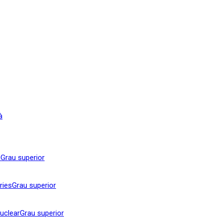
à
c
Grau superior
ries
Grau superior
nuclear
Grau superior