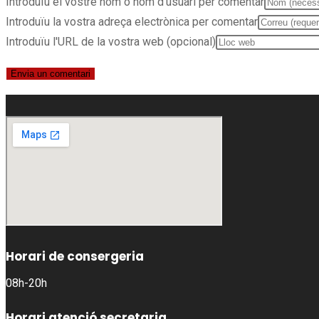
Introduïu el vostre nom o nom d'usuari per comentar
Introduïu la vostra adreça electrònica per comentar
Introduïu l'URL de la vostra web (opcional)
Horari de consergeria
08h-20h
Horari atenció secretaria