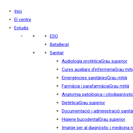
Inici
El centre
Estudis
ESO
Batxillerat
Sanitat
Audiologia protètica
Grau superior
Cures auxiliars d’infermeria
Grau mitj
Emergències sanitàries
Grau mitjà
Farmàcia i parafarmàcia
Grau mitjà
Anatomia patològica i citodiagnòsti
Dietètica
Grau superior
Documentació i administració sanità
Higiene bucodental
Grau superior
Imatge per al diagnòstic i medicina 