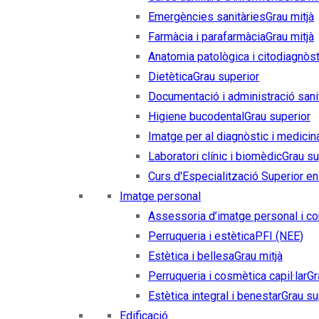
Emergències sanitàries
Grau mitjà
Farmàcia i parafarmàcia
Grau mitjà
Anatomia patològica i citodiagnòst
Dietètica
Grau superior
Documentació i administració sani
Higiene bucodental
Grau superior
Imatge per al diagnòstic i medicin
Laboratori clínic i biomèdic
Grau su
Curs d'Especialització Superior en 
Imatge personal
Assessoria d’imatge personal i co
Perruqueria i estètica
PFI (NEE)
Estètica i bellesa
Grau mitjà
Perruqueria i cosmètica capil·lar
Gr
Estètica integral i benestar
Grau su
Edificació