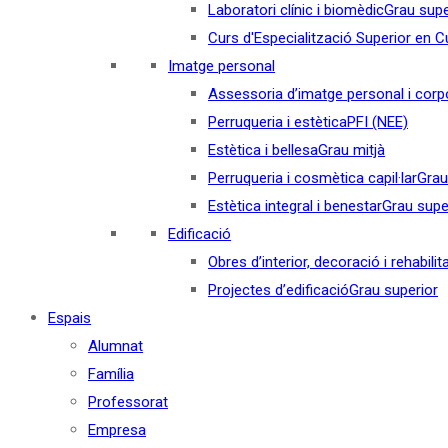
Laboratori clínic i biomèdic
Grau supe
Curs d'Especialització Superior en Cul
Imatge personal
Assessoria d’imatge personal i corp
Perruqueria i estètica
PFI (NEE)
Estètica i bellesa
Grau mitjà
Perruqueria i cosmètica capil·lar
Grau
Estètica integral i benestar
Grau supe
Edificació
Obres d’interior, decoració i rehabilit
Projectes d’edificació
Grau superior
Espais
Alumnat
Família
Professorat
Empresa