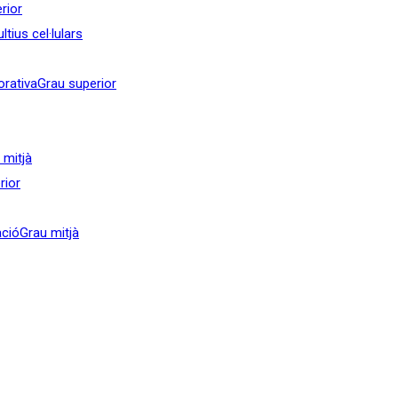
rior
tius cel·lulars
orativa
Grau superior
 mitjà
rior
ació
Grau mitjà