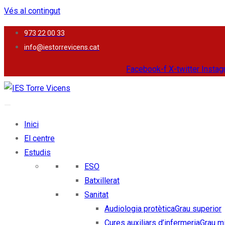
Vés al contingut
973 22 00 33
info@iestorrevicens.cat
Facebook-f
X-twitter
Insta
Inici
El centre
Estudis
ESO
Batxillerat
Sanitat
Audiologia protètica
Grau superior
Cures auxiliars d’infermeria
Grau mi