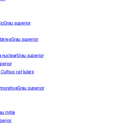
ic
Grau superior
tàries
Grau superior
a nuclear
Grau superior
perior
Cultius cel·lulars
rporativa
Grau superior
au mitjà
perior