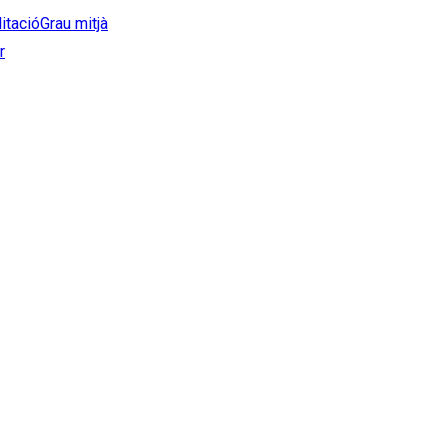
litació
Grau mitjà
r