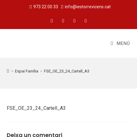
973 22 00 33
info@iestorrevicens.cat
MENÚ
>
Espai Família
>
FSE_OE_23_24_Cartell_A3
FSE_OE_23_24_Cartell_A3
Deixa un comentari