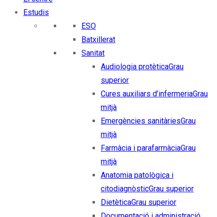
Estudis
ESO
Batxillerat
Sanitat
Audiologia protètica
Grau
superior
Cures auxiliars d’infermeria
Grau
mitjà
Emergències sanitàries
Grau
mitjà
Farmàcia i parafarmàcia
Grau
mitjà
Anatomia patològica i
citodiagnòstic
Grau superior
Dietètica
Grau superior
Documentació i administració