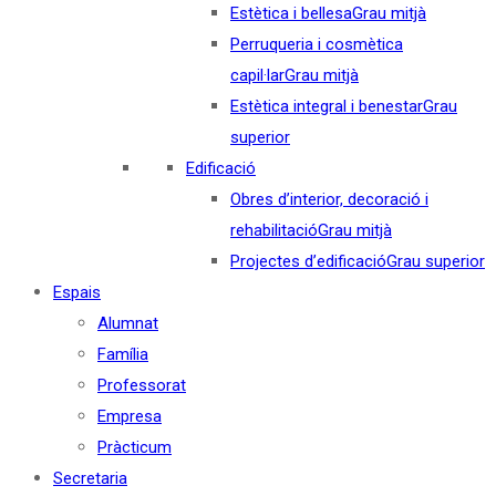
Estètica i bellesa
Grau mitjà
Perruqueria i cosmètica
capil·lar
Grau mitjà
Estètica integral i benestar
Grau
superior
Edificació
Obres d’interior, decoració i
rehabilitació
Grau mitjà
Projectes d’edificació
Grau superior
Espais
Alumnat
Família
Professorat
Empresa
Pràcticum
Secretaria