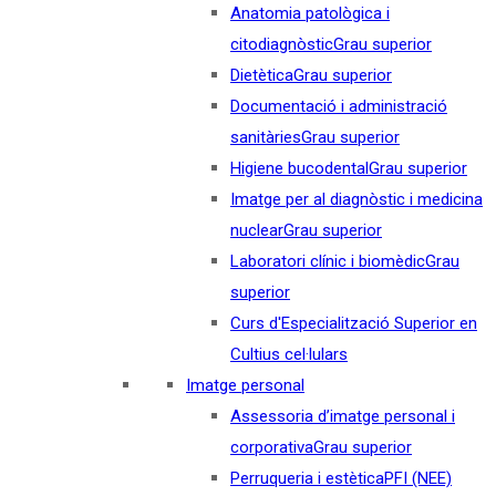
Anatomia patològica i
citodiagnòstic
Grau superior
Dietètica
Grau superior
Documentació i administració
sanitàries
Grau superior
Higiene bucodental
Grau superior
Imatge per al diagnòstic i medicina
nuclear
Grau superior
Laboratori clínic i biomèdic
Grau
superior
Curs d'Especialització Superior en
Cultius cel·lulars
Imatge personal
Assessoria d’imatge personal i
corporativa
Grau superior
Perruqueria i estètica
PFI (NEE)