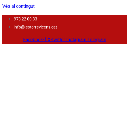
Vés al contingut
973 22 00 33
info@iestorrevicens.cat
Facebook-f
X-twitter
Instagram
Telegram