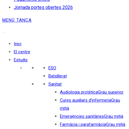
Jornada portes obertes 2026
MENÚ
TANCA
Inici
El centre
Estudis
ESO
Batxillerat
Sanitat
Audiologia protètica
Grau superior
Cures auxiliars d’infermeria
Grau
mitjà
Emergències sanitàries
Grau mitjà
Farmàcia i parafarmàcia
Grau mitjà