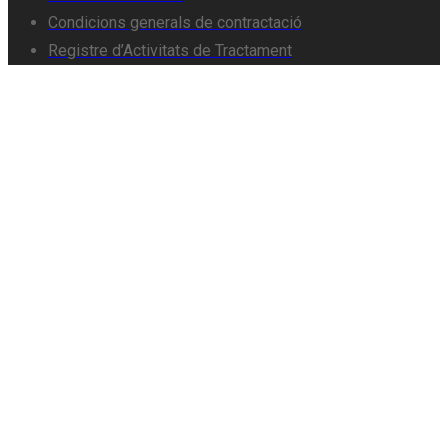
Condicions generals de contractació
Registre d’Activitats de Tractament