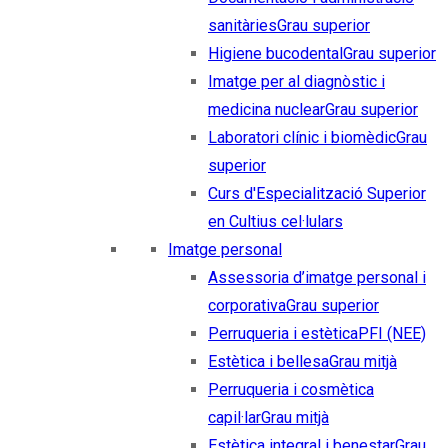
sanitàries
Grau superior
Higiene bucodental
Grau superior
Imatge per al diagnòstic i
medicina nuclear
Grau superior
Laboratori clínic i biomèdic
Grau
superior
Curs d'Especialització Superior
en Cultius cel·lulars
Imatge personal
Assessoria d’imatge personal i
corporativa
Grau superior
Perruqueria i estètica
PFI (NEE)
Estètica i bellesa
Grau mitjà
Perruqueria i cosmètica
capil·lar
Grau mitjà
Estètica integral i benestar
Grau