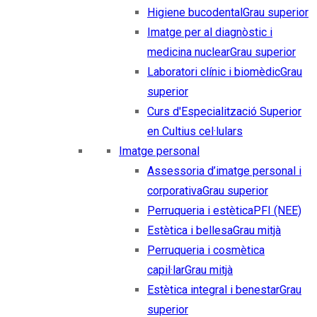
Higiene bucodental
Grau superior
Imatge per al diagnòstic i
medicina nuclear
Grau superior
Laboratori clínic i biomèdic
Grau
superior
Curs d'Especialització Superior
en Cultius cel·lulars
Imatge personal
Assessoria d’imatge personal i
corporativa
Grau superior
Perruqueria i estètica
PFI (NEE)
Estètica i bellesa
Grau mitjà
Perruqueria i cosmètica
capil·lar
Grau mitjà
Estètica integral i benestar
Grau
superior