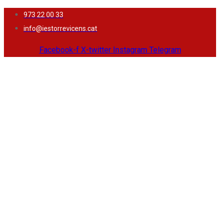
Vés
973 22 00 33
al
info@iestorrevicens.cat
contingut
Facebook-f
X-twitter
Instagram
Telegram