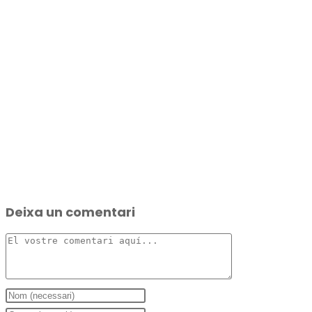
Deixa un comentari
Comenta
Introduïu