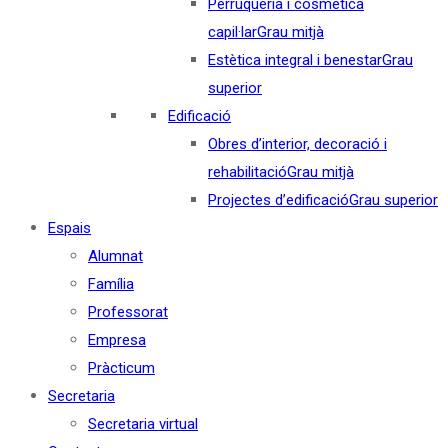
Perruqueria i cosmètica
capil·lar
Grau mitjà
Estètica integral i benestar
Grau
superior
Edificació
Obres d’interior, decoració i
rehabilitació
Grau mitjà
Projectes d’edificació
Grau superior
Espais
Alumnat
Família
Professorat
Empresa
Pràcticum
Secretaria
Secretaria virtual