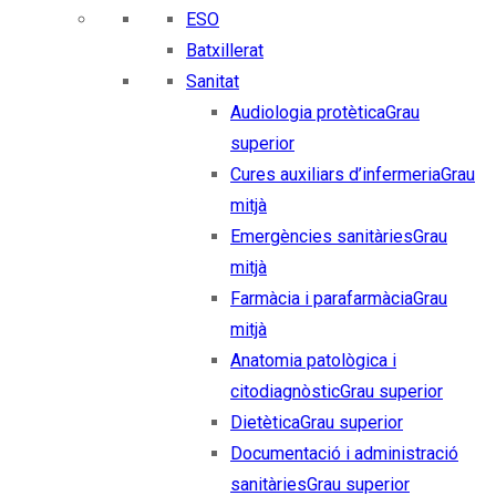
ESO
Batxillerat
Sanitat
Audiologia protètica
Grau
superior
Cures auxiliars d’infermeria
Grau
mitjà
Emergències sanitàries
Grau
mitjà
Farmàcia i parafarmàcia
Grau
mitjà
Anatomia patològica i
citodiagnòstic
Grau superior
Dietètica
Grau superior
Documentació i administració
sanitàries
Grau superior