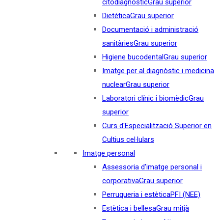
citodiagnòstic
Grau superior
Dietètica
Grau superior
Documentació i administració
sanitàries
Grau superior
Higiene bucodental
Grau superior
Imatge per al diagnòstic i medicina
nuclear
Grau superior
Laboratori clínic i biomèdic
Grau
superior
Curs d'Especialització Superior en
Cultius cel·lulars
Imatge personal
Assessoria d’imatge personal i
corporativa
Grau superior
Perruqueria i estètica
PFI (NEE)
Estètica i bellesa
Grau mitjà