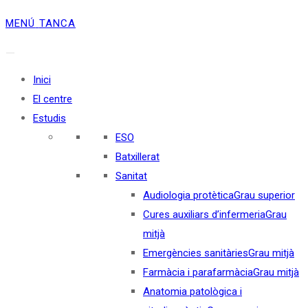
MENÚ
TANCA
Inici
El centre
Estudis
ESO
Batxillerat
Sanitat
Audiologia protètica
Grau superior
Cures auxiliars d’infermeria
Grau
mitjà
Emergències sanitàries
Grau mitjà
Farmàcia i parafarmàcia
Grau mitjà
Anatomia patològica i