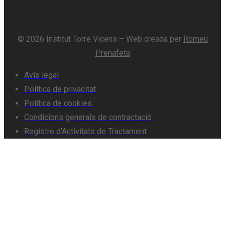
© 2026 Institut Torre Vicens – Web creada per
Romeu
Prenafeta
Avís legal
Política de privacitat
Política de cookies
Condicions generals de contractació
Registre d’Activitats de Tractament