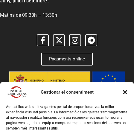
Juny, juliol i setembre
:
Matins de 09:30h – 13:30h
Pagaments online
Gestionar el consentiment
Aquest lloc web utilitza galetes per tal de proporcionar-vos la millor
experiència d’usuari possible. La informació de les galetes s’emmagatzema
al navegador i realitza funcions com ara reconèixer-vos quan torneu a la
pàgina web i ajuda a l'equip a comprendre quines seccions del lloc web us
semblen més interessants i útils.