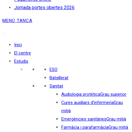
Jornada portes obertes 2026
MENÚ
TANCA
Inici
El centre
Estudis
ESO
Batxillerat
Sanitat
Audiologia protètica
Grau superior
Cures auxiliars d’infermeria
Grau
mitjà
Emergències sanitàries
Grau mitjà
Farmàcia i parafarmàcia
Grau mitjà