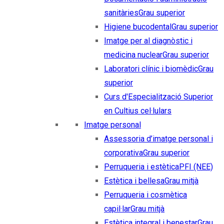
sanitàries
Grau superior
Higiene bucodental
Grau superior
Imatge per al diagnòstic i
medicina nuclear
Grau superior
Laboratori clínic i biomèdic
Grau
superior
Curs d'Especialització Superior
en Cultius cel·lulars
Imatge personal
Assessoria d’imatge personal i
corporativa
Grau superior
Perruqueria i estètica
PFI (NEE)
Estètica i bellesa
Grau mitjà
Perruqueria i cosmètica
capil·lar
Grau mitjà
Estètica integral i benestar
Grau