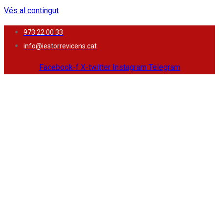
Vés al contingut
973 22 00 33
info@iestorrevicens.cat
Facebook-f
X-twitter
Instagram
Telegram