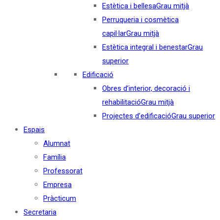
Estètica i bellesa
Grau mitjà
Perruqueria i cosmètica
capil·lar
Grau mitjà
Estètica integral i benestar
Grau
superior
Edificació
Obres d’interior, decoració i
rehabilitació
Grau mitjà
Projectes d’edificació
Grau superior
Espais
Alumnat
Família
Professorat
Empresa
Pràcticum
Secretaria