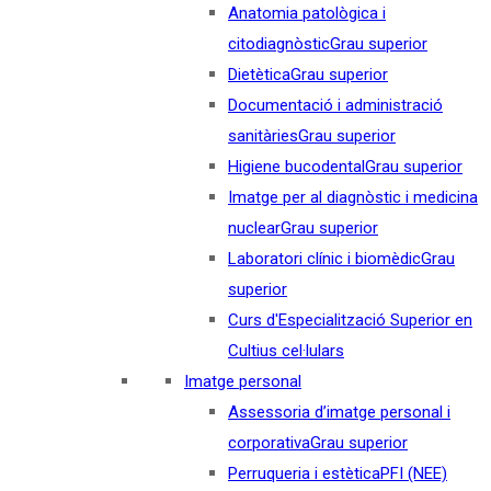
Anatomia patològica i
citodiagnòstic
Grau superior
Dietètica
Grau superior
Documentació i administració
sanitàries
Grau superior
Higiene bucodental
Grau superior
Imatge per al diagnòstic i medicina
nuclear
Grau superior
Laboratori clínic i biomèdic
Grau
superior
Curs d'Especialització Superior en
Cultius cel·lulars
Imatge personal
Assessoria d’imatge personal i
corporativa
Grau superior
Perruqueria i estètica
PFI (NEE)