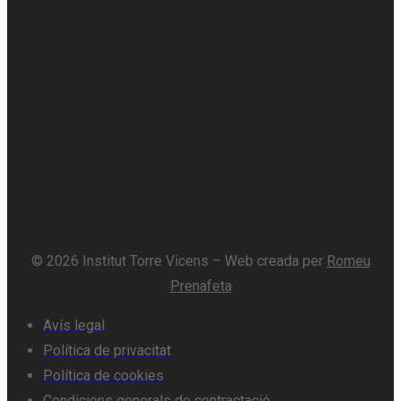
© 2026 Institut Torre Vicens – Web creada per
Romeu
Prenafeta
Avís legal
Política de privacitat
Política de cookies
Condicions generals de contractació