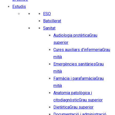
Estudis
ESO
Batxillerat
Sanitat
Audiologia protètica
Grau
superior
Cures auxiliars d’infermeria
Grau
mitjà
Emergències sanitàries
Grau
mitjà
Farmàcia i parafarmàcia
Grau
mitjà
Anatomia patològica i
citodiagnòstic
Grau superior
Dietètica
Grau superior
Documentació i administració