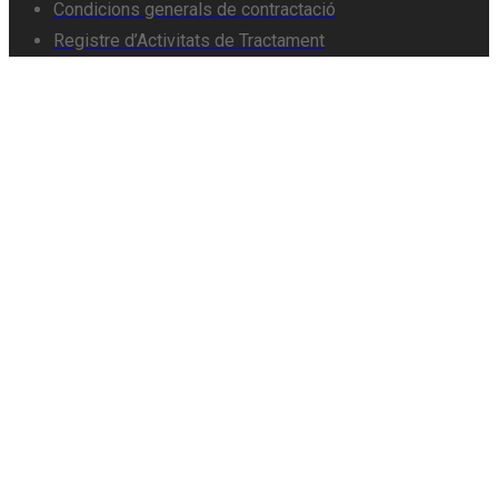
Condicions generals de contractació
Registre d’Activitats de Tractament