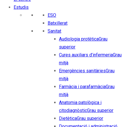
Estudis
ESO
Batxillerat
Sanitat
Audiologia protètica
Grau
superior
Cures auxiliars d’infermeria
Grau
mitjà
Emergències sanitàries
Grau
mitjà
Farmàcia i parafarmàcia
Grau
mitjà
Anatomia patològica i
citodiagnòstic
Grau superior
Dietètica
Grau superior
Documentació i administració