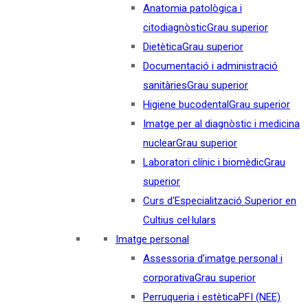
Anatomia patològica i
citodiagnòstic
Grau superior
Dietètica
Grau superior
Documentació i administració
sanitàries
Grau superior
Higiene bucodental
Grau superior
Imatge per al diagnòstic i medicina
nuclear
Grau superior
Laboratori clínic i biomèdic
Grau
superior
Curs d'Especialització Superior en
Cultius cel·lulars
Imatge personal
Assessoria d’imatge personal i
corporativa
Grau superior
Perruqueria i estètica
PFI (NEE)