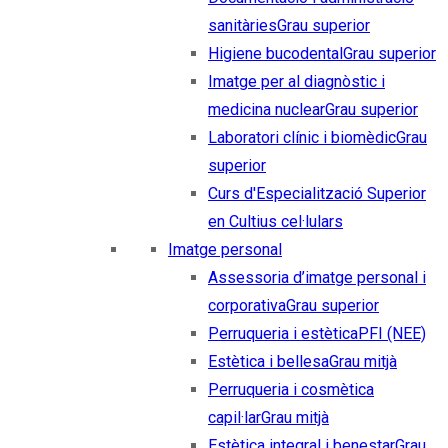
sanitàries
Grau superior
Higiene bucodental
Grau superior
Imatge per al diagnòstic i
medicina nuclear
Grau superior
Laboratori clínic i biomèdic
Grau
superior
Curs d'Especialització Superior
en Cultius cel·lulars
Imatge personal
Assessoria d’imatge personal i
corporativa
Grau superior
Perruqueria i estètica
PFI (NEE)
Estètica i bellesa
Grau mitjà
Perruqueria i cosmètica
capil·lar
Grau mitjà
Estètica integral i benestar
Grau