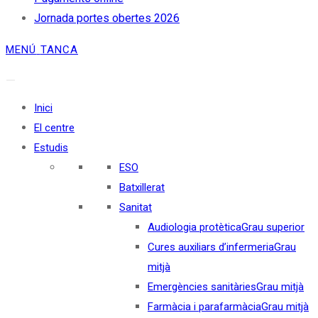
Jornada portes obertes 2026
MENÚ
TANCA
Inici
El centre
Estudis
ESO
Batxillerat
Sanitat
Audiologia protètica
Grau superior
Cures auxiliars d’infermeria
Grau
mitjà
Emergències sanitàries
Grau mitjà
Farmàcia i parafarmàcia
Grau mitjà