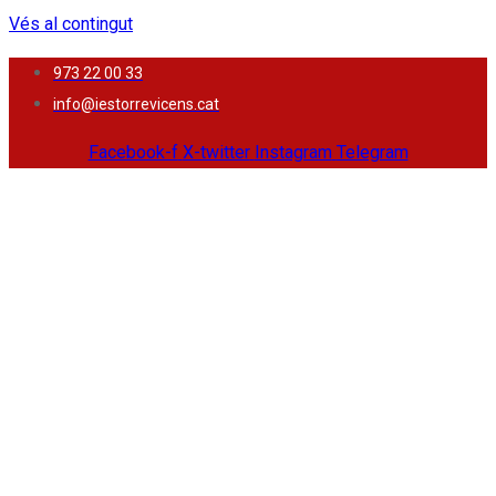
Vés al contingut
973 22 00 33
info@iestorrevicens.cat
Facebook-f
X-twitter
Instagram
Telegram