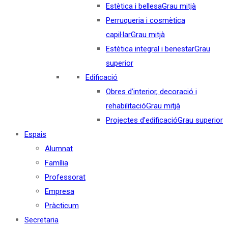
Estètica i bellesa
Grau mitjà
Perruqueria i cosmètica
capil·lar
Grau mitjà
Estètica integral i benestar
Grau
superior
Edificació
Obres d’interior, decoració i
rehabilitació
Grau mitjà
Projectes d’edificació
Grau superior
Espais
Alumnat
Família
Professorat
Empresa
Pràcticum
Secretaria