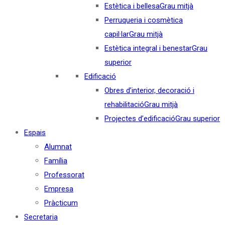
Estètica i bellesa
Grau mitjà
Perruqueria i cosmètica
capil·lar
Grau mitjà
Estètica integral i benestar
Grau
superior
Edificació
Obres d’interior, decoració i
rehabilitació
Grau mitjà
Projectes d’edificació
Grau superior
Espais
Alumnat
Família
Professorat
Empresa
Pràcticum
Secretaria