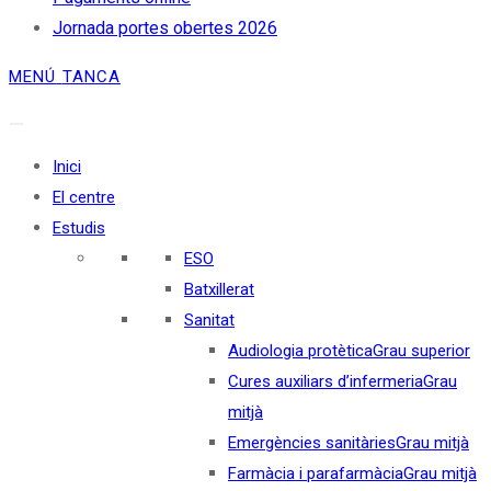
Jornada portes obertes 2026
MENÚ
TANCA
Inici
El centre
Estudis
ESO
Batxillerat
Sanitat
Audiologia protètica
Grau superior
Cures auxiliars d’infermeria
Grau
mitjà
Emergències sanitàries
Grau mitjà
Farmàcia i parafarmàcia
Grau mitjà