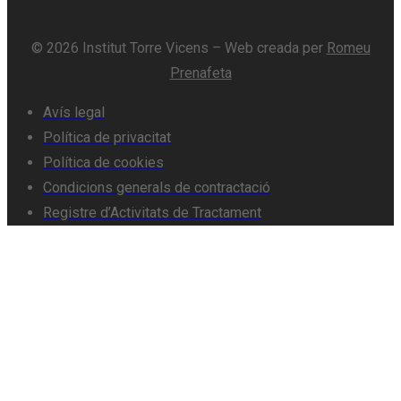
© 2026 Institut Torre Vicens – Web creada per
Romeu
Prenafeta
Avís legal
Política de privacitat
Política de cookies
Condicions generals de contractació
Registre d’Activitats de Tractament