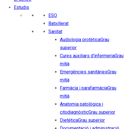
Estudis
ESO
Batxillerat
Sanitat
Audiologia protètica
Grau
superior
Cures auxiliars d’infermeria
Grau
mitjà
Emergències sanitàries
Grau
mitjà
Farmàcia i parafarmàcia
Grau
mitjà
Anatomia patològica i
citodiagnòstic
Grau superior
Dietètica
Grau superior
Documentació i administració