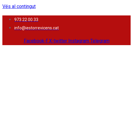
Vés al contingut
973 22 00 33
info@iestorrevicens.cat
Facebook-f
X-twitter
Instagram
Telegram