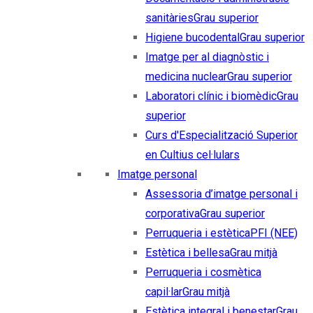
sanitàries
Grau superior
Higiene bucodental
Grau superior
Imatge per al diagnòstic i
medicina nuclear
Grau superior
Laboratori clínic i biomèdic
Grau
superior
Curs d'Especialització Superior
en Cultius cel·lulars
Imatge personal
Assessoria d’imatge personal i
corporativa
Grau superior
Perruqueria i estètica
PFI (NEE)
Estètica i bellesa
Grau mitjà
Perruqueria i cosmètica
capil·lar
Grau mitjà
Estètica integral i benestar
Grau