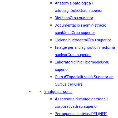
Anatomia patològica i
citodiagnòstic
Grau superior
Dietètica
Grau superior
Documentació i administració
sanitàries
Grau superior
Higiene bucodental
Grau superior
Imatge per al diagnòstic i medicina
nuclear
Grau superior
Laboratori clínic i biomèdic
Grau
superior
Curs d'Especialització Superior en
Cultius cel·lulars
Imatge personal
Assessoria d’imatge personal i
corporativa
Grau superior
Perruqueria i estètica
PFI (NEE)