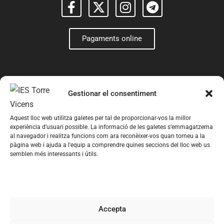
Pagaments online
Gestionar el consentiment
Aquest lloc web utilitza galetes per tal de proporcionar-vos la millor
experiència d’usuari possible. La informació de les galetes s’emmagatzema
al navegador i realitza funcions com ara reconèixer-vos quan torneu a la
pàgina web i ajuda a l'equip a comprendre quines seccions del lloc web us
semblen més interessants i útils.
© 2026 Institut Torre Vicens – Web creada per
Romeu
Prenafeta
Avís legal
Política de privacitat
Política de cookies
Accepta
Condicions generals de contractació