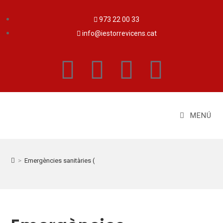
973 22 00 33
info@iestorrevicens.cat
MENÚ
>
Emergències sanitàries (