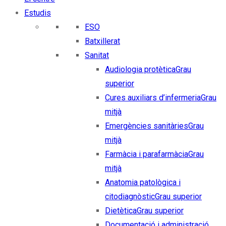
Estudis
ESO
Batxillerat
Sanitat
Audiologia protètica
Grau
superior
Cures auxiliars d’infermeria
Grau
mitjà
Emergències sanitàries
Grau
mitjà
Farmàcia i parafarmàcia
Grau
mitjà
Anatomia patològica i
citodiagnòstic
Grau superior
Dietètica
Grau superior
Documentació i administració