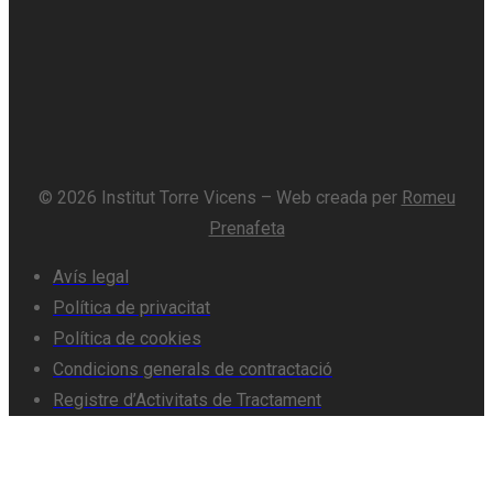
© 2026 Institut Torre Vicens – Web creada per
Romeu
Prenafeta
Avís legal
Política de privacitat
Política de cookies
Condicions generals de contractació
Registre d’Activitats de Tractament