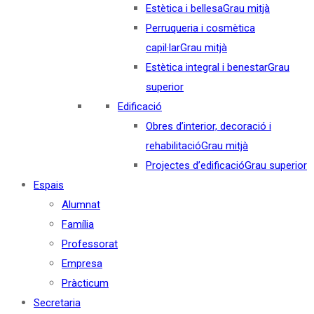
Estètica i bellesa
Grau mitjà
Perruqueria i cosmètica
capil·lar
Grau mitjà
Estètica integral i benestar
Grau
superior
Edificació
Obres d’interior, decoració i
rehabilitació
Grau mitjà
Projectes d’edificació
Grau superior
Espais
Alumnat
Família
Professorat
Empresa
Pràcticum
Secretaria