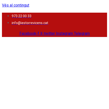
Vés al contingut
973 22 00 33
info@iestorrevicens.cat
Facebook-f
X-twitter
Instagram
Telegram