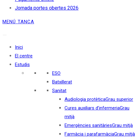
Jornada portes obertes 2026
MENÚ
TANCA
Inici
El centre
Estudis
ESO
Batxillerat
Sanitat
Audiologia protètica
Grau superior
Cures auxiliars d’infermeria
Grau
mitjà
Emergències sanitàries
Grau mitjà
Farmàcia i parafarmàcia
Grau mitjà