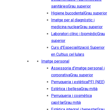
sanitàries
Grau superior
Higiene bucodental
Grau superior
Imatge per al diagnòstic i
medicina nuclear
Grau superior
Laboratori clínic i biomèdic
Grau
superior
Curs d'Especialització Superior
en Cultius cel·lulars
Imatge personal
Assessoria d’imatge personal i
corporativa
Grau superior
Perruqueria i estètica
PFI (NEE)
Estètica i bellesa
Grau mitjà
Perruqueria i cosmètica
capil·lar
Grau mitjà
Estètica integral i benestar
Grau