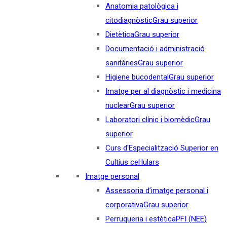
Anatomia patològica i
citodiagnòstic
Grau superior
Dietètica
Grau superior
Documentació i administració
sanitàries
Grau superior
Higiene bucodental
Grau superior
Imatge per al diagnòstic i medicina
nuclear
Grau superior
Laboratori clínic i biomèdic
Grau
superior
Curs d'Especialització Superior en
Cultius cel·lulars
Imatge personal
Assessoria d’imatge personal i
corporativa
Grau superior
Perruqueria i estètica
PFI (NEE)