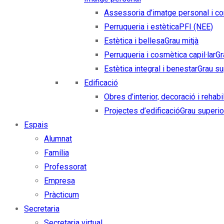
Assessoria d’imatge personal i co
Perruqueria i estètica
PFI (NEE)
Estètica i bellesa
Grau mitjà
Perruqueria i cosmètica capil·lar
Gr
Estètica integral i benestar
Grau su
Edificació
Obres d’interior, decoració i rehabi
Projectes d’edificació
Grau superio
Espais
Alumnat
Família
Professorat
Empresa
Pràcticum
Secretaria
Secretaria virtual