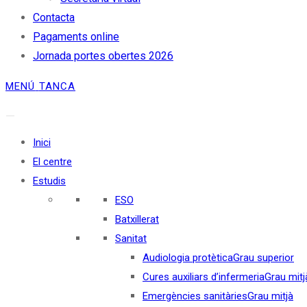
Contacta
Pagaments online
Jornada portes obertes 2026
MENÚ
TANCA
Inici
El centre
Estudis
ESO
Batxillerat
Sanitat
Audiologia protètica
Grau superior
Cures auxiliars d’infermeria
Grau mitj
Emergències sanitàries
Grau mitjà