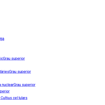
tjà
ic
Grau superior
tàries
Grau superior
a nuclear
Grau superior
perior
Cultius cel·lulars