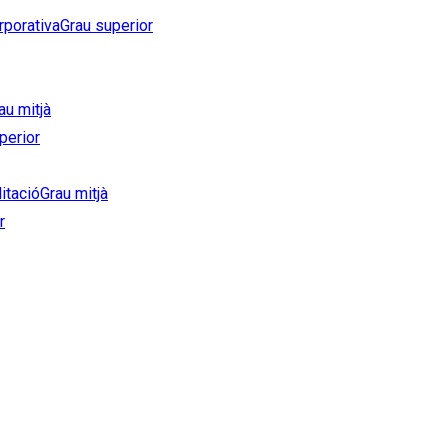
rporativa
Grau superior
au mitjà
perior
litació
Grau mitjà
r