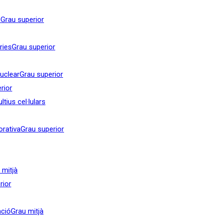
c
Grau superior
ries
Grau superior
nuclear
Grau superior
rior
tius cel·lulars
orativa
Grau superior
 mitjà
rior
ació
Grau mitjà