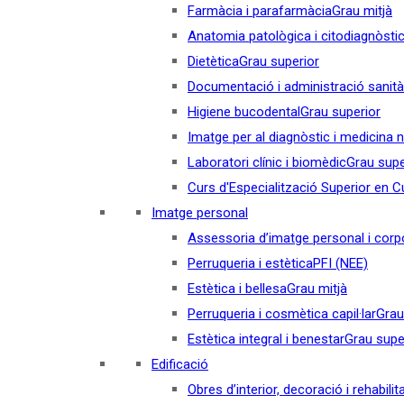
Farmàcia i parafarmàcia
Grau mitjà
Anatomia patològica i citodiagnòsti
Dietètica
Grau superior
Documentació i administració sanità
Higiene bucodental
Grau superior
Imatge per al diagnòstic i medicina 
Laboratori clínic i biomèdic
Grau supe
Curs d'Especialització Superior en Cul
Imatge personal
Assessoria d’imatge personal i corp
Perruqueria i estètica
PFI (NEE)
Estètica i bellesa
Grau mitjà
Perruqueria i cosmètica capil·lar
Grau
Estètica integral i benestar
Grau supe
Edificació
Obres d’interior, decoració i rehabilit