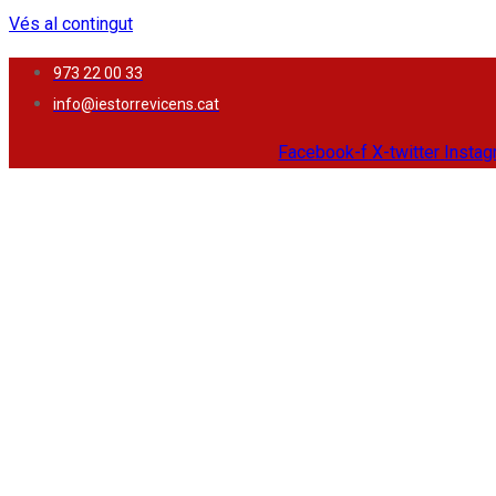
Vés al contingut
973 22 00 33
info@iestorrevicens.cat
Facebook-f
X-twitter
Insta