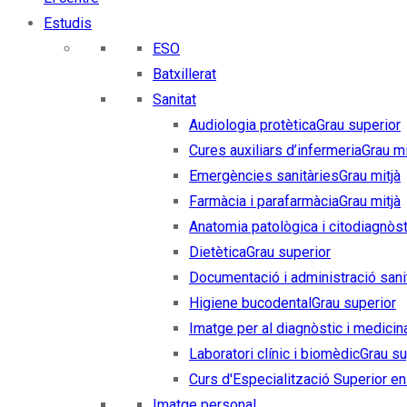
Estudis
ESO
Batxillerat
Sanitat
Audiologia protètica
Grau superior
Cures auxiliars d’infermeria
Grau mi
Emergències sanitàries
Grau mitjà
Farmàcia i parafarmàcia
Grau mitjà
Anatomia patològica i citodiagnòst
Dietètica
Grau superior
Documentació i administració sani
Higiene bucodental
Grau superior
Imatge per al diagnòstic i medicin
Laboratori clínic i biomèdic
Grau su
Curs d'Especialització Superior en 
Imatge personal