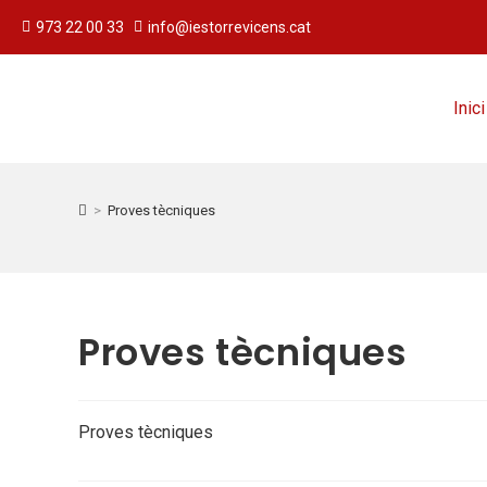
973 22 00 33
info@iestorrevicens.cat
Inici
>
Proves tècniques
Proves tècniques
Proves tècniques