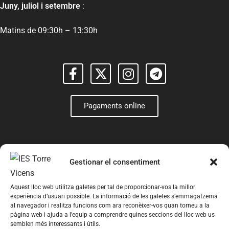
Juny, juliol i setembre
:
Matins de 09:30h – 13:30h
Pagaments online
Gestionar el consentiment
Aquest lloc web utilitza galetes per tal de proporcionar-vos la millor
experiència d’usuari possible. La informació de les galetes s’emmagatzema
al navegador i realitza funcions com ara reconèixer-vos quan torneu a la
pàgina web i ajuda a l'equip a comprendre quines seccions del lloc web us
semblen més interessants i útils.