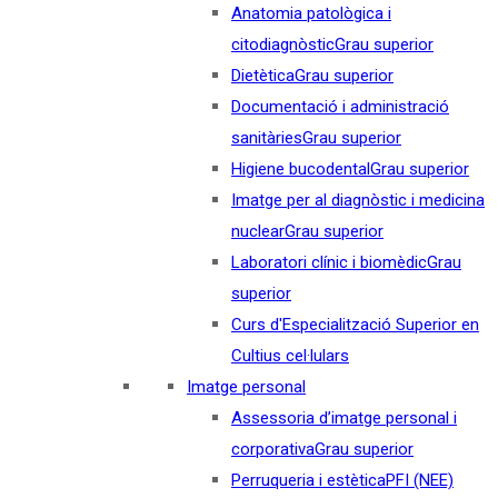
Anatomia patològica i
citodiagnòstic
Grau superior
Dietètica
Grau superior
Documentació i administració
sanitàries
Grau superior
Higiene bucodental
Grau superior
Imatge per al diagnòstic i medicina
nuclear
Grau superior
Laboratori clínic i biomèdic
Grau
superior
Curs d'Especialització Superior en
Cultius cel·lulars
Imatge personal
Assessoria d’imatge personal i
corporativa
Grau superior
Perruqueria i estètica
PFI (NEE)