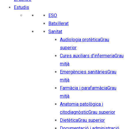
Estudis
ESO
Batxillerat
Sanitat
Audiologia protètica
Grau
superior
Cures auxiliars d’infermeria
Grau
mitjà
Emergències sanitàries
Grau
mitjà
Farmàcia i parafarmàcia
Grau
mitjà
Anatomia patològica i
citodiagnòstic
Grau superior
Dietètica
Grau superior
Documentació i administració