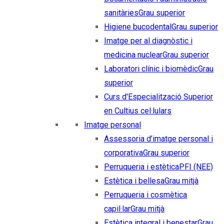
sanitàries
Grau superior
Higiene bucodental
Grau superior
Imatge per al diagnòstic i
medicina nuclear
Grau superior
Laboratori clínic i biomèdic
Grau
superior
Curs d'Especialització Superior
en Cultius cel·lulars
Imatge personal
Assessoria d’imatge personal i
corporativa
Grau superior
Perruqueria i estètica
PFI (NEE)
Estètica i bellesa
Grau mitjà
Perruqueria i cosmètica
capil·lar
Grau mitjà
Estètica integral i benestar
Grau