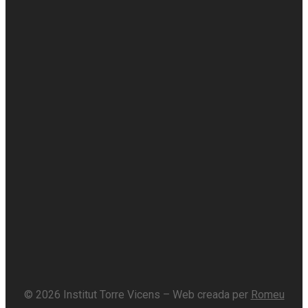
© 2026 Institut Torre Vicens – Web creada per
Romeu