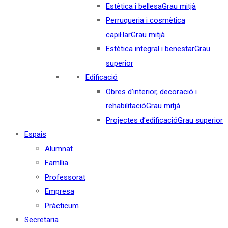
Estètica i bellesa
Grau mitjà
Perruqueria i cosmètica
capil·lar
Grau mitjà
Estètica integral i benestar
Grau
superior
Edificació
Obres d’interior, decoració i
rehabilitació
Grau mitjà
Projectes d’edificació
Grau superior
Espais
Alumnat
Família
Professorat
Empresa
Pràcticum
Secretaria