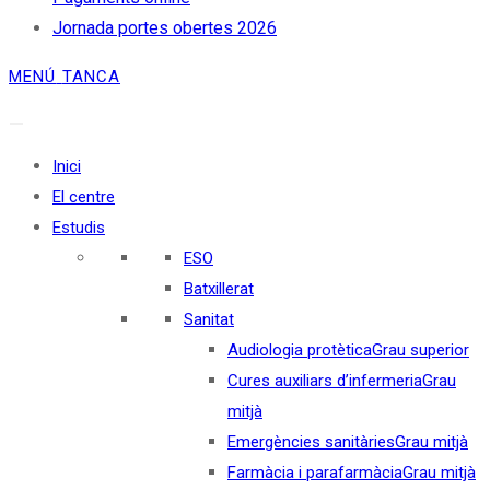
Jornada portes obertes 2026
MENÚ
TANCA
Inici
El centre
Estudis
ESO
Batxillerat
Sanitat
Audiologia protètica
Grau superior
Cures auxiliars d’infermeria
Grau
mitjà
Emergències sanitàries
Grau mitjà
Farmàcia i parafarmàcia
Grau mitjà