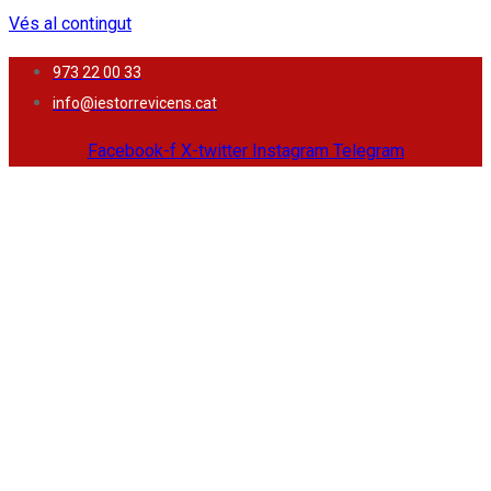
Vés al contingut
973 22 00 33
info@iestorrevicens.cat
Facebook-f
X-twitter
Instagram
Telegram