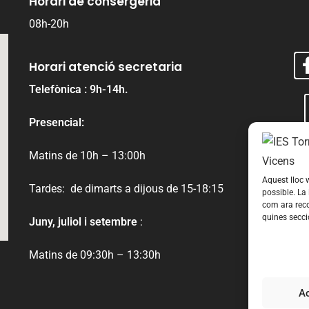
Horari de consergeria
08h-20h
Horari atenció secretaria
Telefònica : 9h-14h.
Presencial:
Matins de 10h – 13:00h
Aquest lloc w
Tardes: de dimarts a dijous de 15-18:15
possible. La
com ara reco
quines secci
Juny, juliol i setembre
:
Matins de 09:30h – 13:30h
A