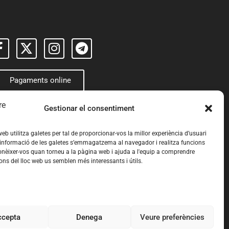
Pagaments online
Gestionar el consentiment
eb utilitza galetes per tal de proporcionar-vos la millor experiència d’usuari
 informació de les galetes s’emmagatzema al navegador i realitza funcions
nèixer-vos quan torneu a la pàgina web i ajuda a l'equip a comprendre
ons del lloc web us semblen més interessants i útils.
ccepta
Denega
Veure preferències