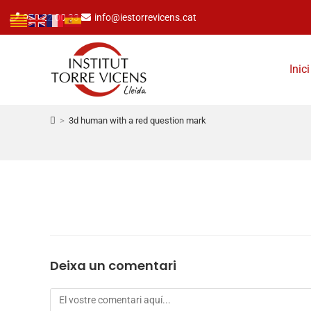
973 22 00 33
info@iestorrevicens.cat
Inici
>
3d human with a red question mark
Deixa un comentari