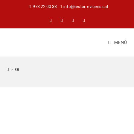
973 22 00 33
info@iestorrevicens.cat
MENÚ
>
38