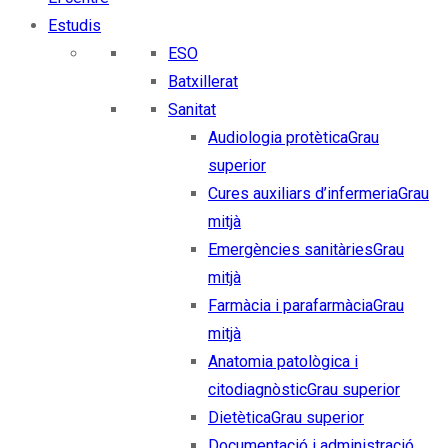
Estudis
ESO
Batxillerat
Sanitat
Audiologia protètica
Grau
superior
Cures auxiliars d’infermeria
Grau
mitjà
Emergències sanitàries
Grau
mitjà
Farmàcia i parafarmàcia
Grau
mitjà
Anatomia patològica i
citodiagnòstic
Grau superior
Dietètica
Grau superior
Documentació i administració