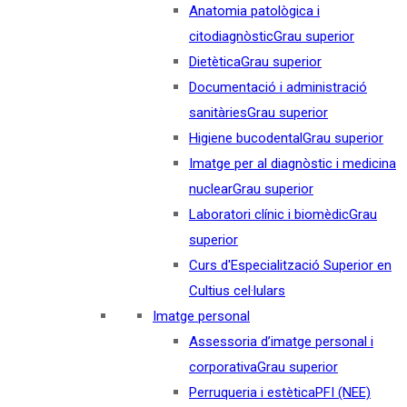
Anatomia patològica i
citodiagnòstic
Grau superior
Dietètica
Grau superior
Documentació i administració
sanitàries
Grau superior
Higiene bucodental
Grau superior
Imatge per al diagnòstic i medicina
nuclear
Grau superior
Laboratori clínic i biomèdic
Grau
superior
Curs d'Especialització Superior en
Cultius cel·lulars
Imatge personal
Assessoria d’imatge personal i
corporativa
Grau superior
Perruqueria i estètica
PFI (NEE)