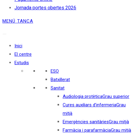
Jornada portes obertes 2026
MENÚ
TANCA
Inici
El centre
Estudis
ESO
Batxillerat
Sanitat
Audiologia protètica
Grau superior
Cures auxiliars d’infermeria
Grau
mitjà
Emergències sanitàries
Grau mitjà
Farmàcia i parafarmàcia
Grau mitjà