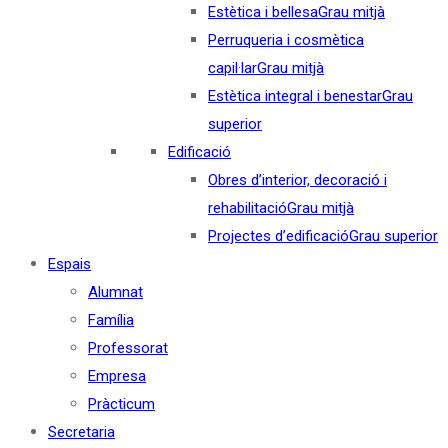
Estètica i bellesa
Grau mitjà
Perruqueria i cosmètica
capil·lar
Grau mitjà
Estètica integral i benestar
Grau
superior
Edificació
Obres d’interior, decoració i
rehabilitació
Grau mitjà
Projectes d’edificació
Grau superior
Espais
Alumnat
Família
Professorat
Empresa
Pràcticum
Secretaria