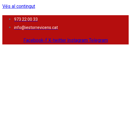
Vés al contingut
973 22 00 33
info@iestorrevicens.cat
Facebook-f
X-twitter
Instagram
Telegram