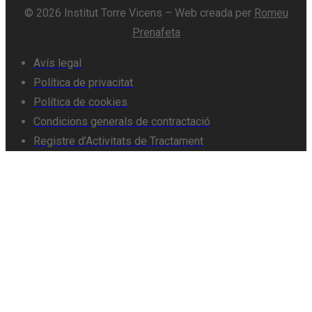
© 2026 Institut Torre Vicens – Web creada per
Romeu
Prenafeta
Avís legal
Política de privacitat
Política de cookies
Condicions generals de contractació
Registre d’Activitats de Tractament