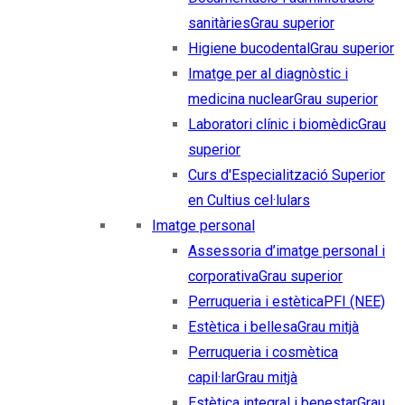
sanitàries
Grau superior
Higiene bucodental
Grau superior
Imatge per al diagnòstic i
medicina nuclear
Grau superior
Laboratori clínic i biomèdic
Grau
superior
Curs d'Especialització Superior
en Cultius cel·lulars
Imatge personal
Assessoria d’imatge personal i
corporativa
Grau superior
Perruqueria i estètica
PFI (NEE)
Estètica i bellesa
Grau mitjà
Perruqueria i cosmètica
capil·lar
Grau mitjà
Estètica integral i benestar
Grau