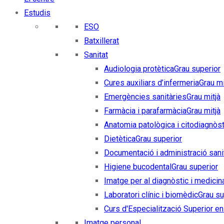
Estudis
ESO
Batxillerat
Sanitat
Audiologia protètica
Grau superior
Cures auxiliars d’infermeria
Grau mi
Emergències sanitàries
Grau mitjà
Farmàcia i parafarmàcia
Grau mitjà
Anatomia patològica i citodiagnòst
Dietètica
Grau superior
Documentació i administració sani
Higiene bucodental
Grau superior
Imatge per al diagnòstic i medicin
Laboratori clínic i biomèdic
Grau su
Curs d'Especialització Superior en 
Imatge personal