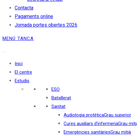
Contacta
Pagaments online
Jornada portes obertes 2026
MENÚ
TANCA
Inici
El centre
Estudis
ESO
Batxillerat
Sanitat
Audiologia protètica
Grau superior
Cures auxiliars d’infermeria
Grau mitj
Emergències sanitàries
Grau mitjà