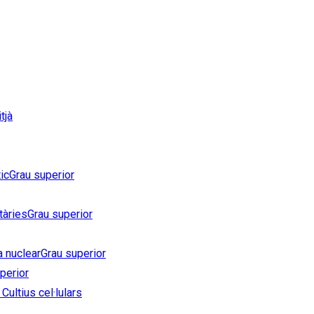
tjà
ic
Grau superior
tàries
Grau superior
a nuclear
Grau superior
perior
Cultius cel·lulars