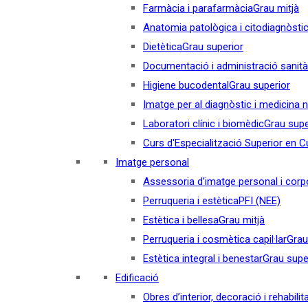
Farmàcia i parafarmàcia
Grau mitjà
Anatomia patològica i citodiagnòsti
Dietètica
Grau superior
Documentació i administració sanità
Higiene bucodental
Grau superior
Imatge per al diagnòstic i medicina 
Laboratori clínic i biomèdic
Grau supe
Curs d'Especialització Superior en Cul
Imatge personal
Assessoria d’imatge personal i corp
Perruqueria i estètica
PFI (NEE)
Estètica i bellesa
Grau mitjà
Perruqueria i cosmètica capil·lar
Grau
Estètica integral i benestar
Grau supe
Edificació
Obres d’interior, decoració i rehabilit