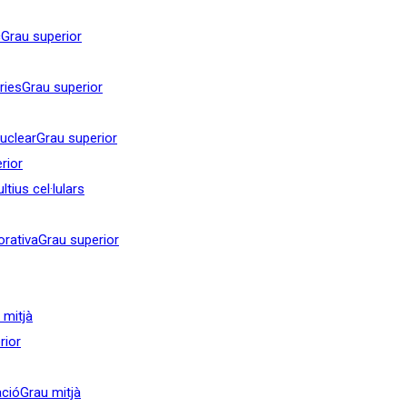
c
Grau superior
ries
Grau superior
nuclear
Grau superior
rior
tius cel·lulars
orativa
Grau superior
 mitjà
rior
ació
Grau mitjà