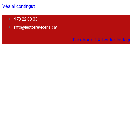
Vés al contingut
973 22 00 33
info@iestorrevicens.cat
Facebook-f
X-twitter
Insta