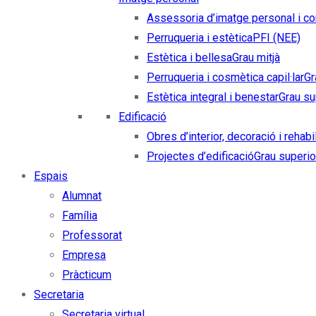
Assessoria d’imatge personal i co
Perruqueria i estètica
PFI (NEE)
Estètica i bellesa
Grau mitjà
Perruqueria i cosmètica capil·lar
Gr
Estètica integral i benestar
Grau su
Edificació
Obres d’interior, decoració i rehabi
Projectes d’edificació
Grau superio
Espais
Alumnat
Família
Professorat
Empresa
Pràcticum
Secretaria
Secretaria virtual