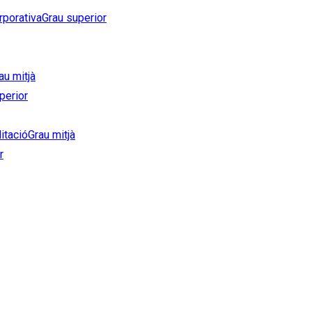
rporativa
Grau superior
au mitjà
perior
litació
Grau mitjà
r