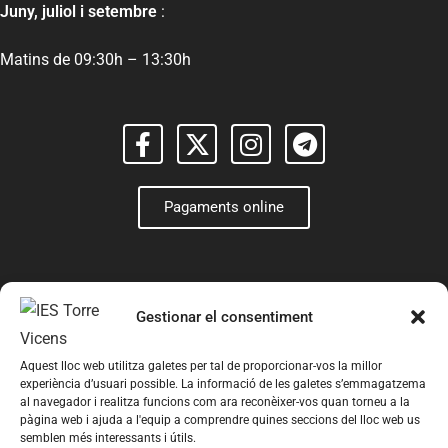
Juny, juliol i setembre
:
Matins de 09:30h – 13:30h
Pagaments online
Gestionar el consentiment
Aquest lloc web utilitza galetes per tal de proporcionar-vos la millor
experiència d’usuari possible. La informació de les galetes s’emmagatzema
al navegador i realitza funcions com ara reconèixer-vos quan torneu a la
pàgina web i ajuda a l'equip a comprendre quines seccions del lloc web us
semblen més interessants i útils.