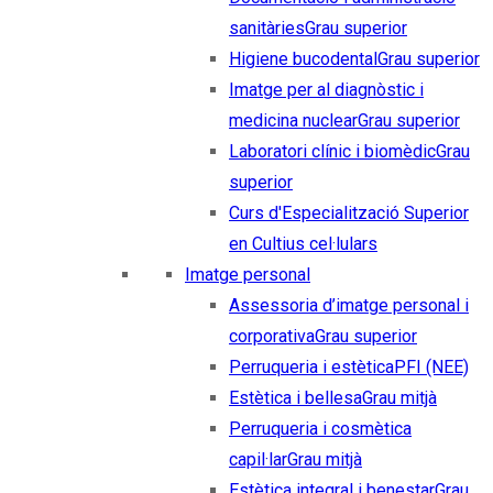
sanitàries
Grau superior
Higiene bucodental
Grau superior
Imatge per al diagnòstic i
medicina nuclear
Grau superior
Laboratori clínic i biomèdic
Grau
superior
Curs d'Especialització Superior
en Cultius cel·lulars
Imatge personal
Assessoria d’imatge personal i
corporativa
Grau superior
Perruqueria i estètica
PFI (NEE)
Estètica i bellesa
Grau mitjà
Perruqueria i cosmètica
capil·lar
Grau mitjà
Estètica integral i benestar
Grau