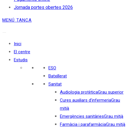
Jornada portes obertes 2026
MENÚ
TANCA
Inici
El centre
Estudis
ESO
Batxillerat
Sanitat
Audiologia protètica
Grau superior
Cures auxiliars d’infermeria
Grau
mitjà
Emergències sanitàries
Grau mitjà
Farmàcia i parafarmàcia
Grau mitjà