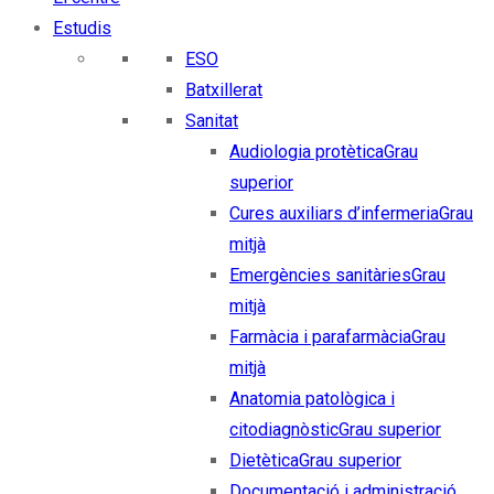
Estudis
ESO
Batxillerat
Sanitat
Audiologia protètica
Grau
superior
Cures auxiliars d’infermeria
Grau
mitjà
Emergències sanitàries
Grau
mitjà
Farmàcia i parafarmàcia
Grau
mitjà
Anatomia patològica i
citodiagnòstic
Grau superior
Dietètica
Grau superior
Documentació i administració