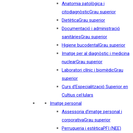
Anatomia patològica i
citodiagnòstic
Grau superior
Dietètica
Grau superior
Documentació i administració
sanitàries
Grau superior
Higiene bucodental
Grau superior
Imatge per al diagnòstic i medicina
nuclear
Grau superior
Laboratori clínic i biomèdic
Grau
superior
Curs d'Especialització Superior en
Cultius cel·lulars
Imatge personal
Assessoria d’imatge personal i
corporativa
Grau superior
Perruqueria i estètica
PFI (NEE)