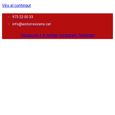
Vés al contingut
973 22 00 33
info@iestorrevicens.cat
Facebook-f
X-twitter
Instagram
Telegram