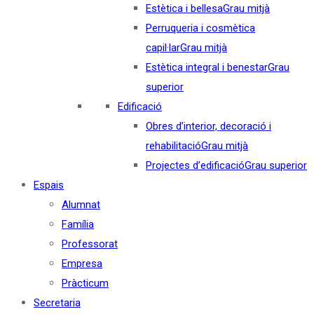
Estètica i bellesa
Grau mitjà
Perruqueria i cosmètica
capil·lar
Grau mitjà
Estètica integral i benestar
Grau
superior
Edificació
Obres d’interior, decoració i
rehabilitació
Grau mitjà
Projectes d’edificació
Grau superior
Espais
Alumnat
Família
Professorat
Empresa
Pràcticum
Secretaria