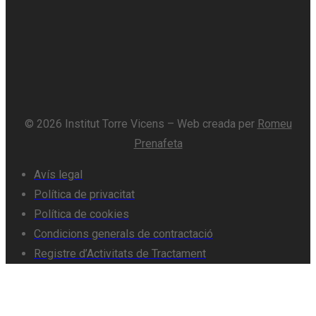
© 2026 Institut Torre Vicens – Web creada per
Romeu
Prenafeta
Avís legal
Política de privacitat
Política de cookies
Condicions generals de contractació
Registre d’Activitats de Tractament